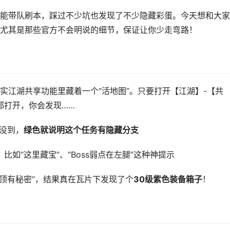
能带队刷本，踩过不少坑也发现了不少隐藏彩蛋。今天想和大家
尤其是那些官方不会明说的细节，保证让你少走弯路！
实江湖共享功能里藏着一个“活地图”。只要打开【江湖】-【共
都打开，你会发现……
没到，
绿色就说明这个任务有隐藏分支
比如“这里藏宝”、“Boss弱点在左腿”这种神提示
屋顶有秘密”，结果真在瓦片下发现了个
30级紫色装备箱子
！