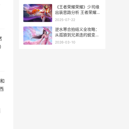
路
《王者荣耀荣耀》少司缘
出装思路分析 王者荣耀荣
耀之章碎月篇全集免费
2025-07-22
逆水寒合拍结义全攻略：
从孤狼到兄弟连的蜕变心
然
得
2026-03-10
）
和
西
西