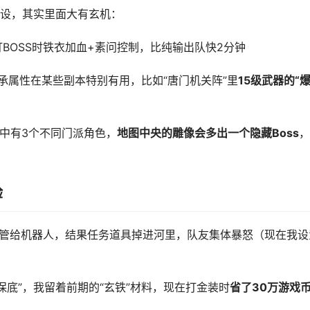
设，其实里面大有玄机：
打BOSS时铁衣加血+素问控制，比纯输出队快2分钟
承属性在某些副本特别有用，比如“唐门机关阵”里
15级武器的“
伍中有3个不同门派角色，
地图中央的雕像会多出一个隐藏Boss
，
验
管给机器人，结果任务道具掉进河里，队友集体暴怒（现在我设
保底”，我留着前期的“玄铁”材料，现在打金装时
省了30万游戏