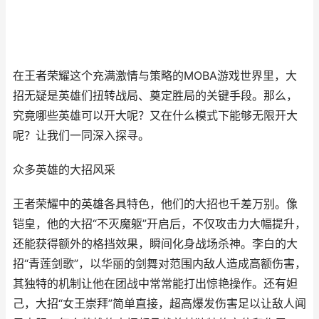
在王者荣耀这个充满激情与策略的MOBA游戏世界里，大
招无疑是英雄们扭转战局、奠定胜局的关键手段。那么，
究竟哪些英雄可以开大呢？又在什么模式下能够无限开大
呢？让我们一同深入探寻。
众多英雄的大招风采
王者荣耀中的英雄各具特色，他们的大招也千差万别。像
铠皇，他的大招“不灭魔躯”开启后，不仅攻击力大幅提升，
还能获得额外的格挡效果，瞬间化身战场杀神。李白的大
招“青莲剑歌”，以华丽的剑舞对范围内敌人造成高额伤害，
其独特的机制让他在团战中常常能打出惊艳操作。还有妲
己，大招“女王崇拜”简单直接，超高爆发伤害足以让敌人闻