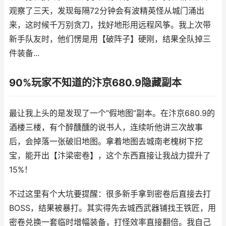
观察了三天，发现每隔72分钟会有波精英怪从城门涌出
来，这时候千万别贪刀，找好地形用远程风筝。我上次带
新手队友时，他们愣是用【破阵子】硬刚，结果全队掉三
件装备...
90%玩家不知道的汴京680.9隐藏副本
最让我上头的是发现了一个“假地图”副本。在汴京680.9的
酒楼三楼，有个醉醺醺的说书人，连续听他讲三次故事
后，会掉落一张破旧地图。拿着地图去城南老槐树下挖
宝，能开出【汴梁密卷】，这个东西直接让我战力提升了
15%！
不过这里有个大坑要提醒：很多新手拿到密卷后直接去打
BOSS，结果被暴打。其实得先去城西武器铺找王铁匠，用
密卷兑换一套临时增幅装备，打怪效率直接翻倍。我自己