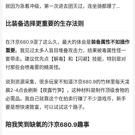
就因为急着冲级，第一次进去团灭过，连坐骑都爆了...
比装备选择更重要的生存法则
在汴京680.9混了这么久，最大的体会是
装备属性不如操作
重要
。我见过太多人盲目堆叠攻击力，结果被毒属性怪一
套带走。建议优先点【解毒】和【闪避】技能，特别是对
付那些会喷毒雾的精英怪。
说到资源采集，很多玩家不知道汴京680.9的竹林里每天凌
晨2-4点会刷新【夜露竹笋】，这种材料是制作顶级食物的
必需品。我自己就靠这个在拍卖行赚了不少游戏币，新手
要是想快速致富，可以试试这个路子。
陪我笑到缺氧的汴京680.9趣事