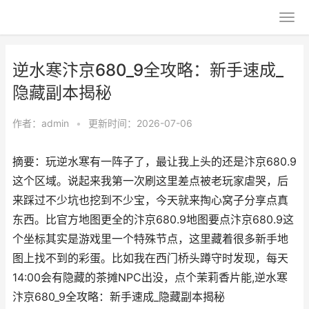
逆水寒汴京680_9全攻略：新手速成_
隐藏副本揭秘
作者：
admin
•
更新时间：2026-07-06
摘要：玩逆水寒有一阵子了，最让我上头的还是汴京680.9
这个区域。说起来我第一次刷这里差点被老玩家虐哭，后
来踩过不少坑也挖到不少宝，今天就来掏心窝子分享点真
东西。比官方地图更全的汴京680.9地图要点汴京680.9这
个坐标其实是游戏里一个特殊节点，这里藏着很多新手地
图上找不到的彩蛋。比如我在西门桥头蹲守时发现，每天
14:00会有隐藏的茶摊NPC出没，点个茉莉香片能,逆水寒
汴京680_9全攻略：新手速成_隐藏副本揭秘