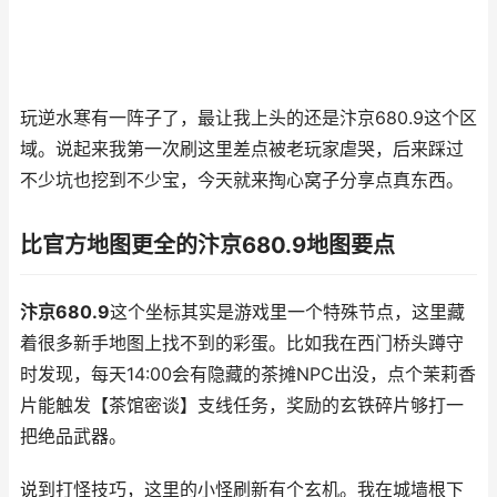
玩逆水寒有一阵子了，最让我上头的还是汴京680.9这个区
域。说起来我第一次刷这里差点被老玩家虐哭，后来踩过
不少坑也挖到不少宝，今天就来掏心窝子分享点真东西。
比官方地图更全的汴京680.9地图要点
汴京680.9
这个坐标其实是游戏里一个特殊节点，这里藏
着很多新手地图上找不到的彩蛋。比如我在西门桥头蹲守
时发现，每天14:00会有隐藏的茶摊NPC出没，点个茉莉香
片能触发【茶馆密谈】支线任务，奖励的玄铁碎片够打一
把绝品武器。
说到打怪技巧，这里的小怪刷新有个玄机。我在城墙根下