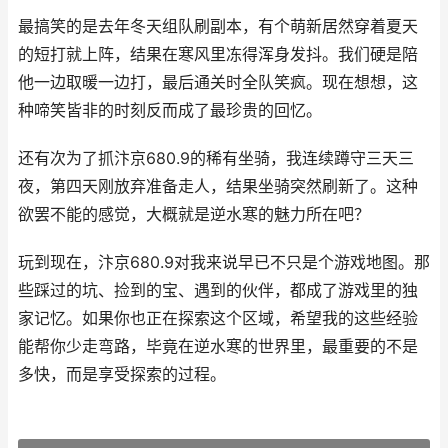
最搞笑的是去年冬天组队刷副本，有个萌新居然穿着夏天
的短打就上阵，结果在寒风里冻得浑身发抖。我们硬是陪
他一边取暖一边打，最后通关时全队笑疯。现在想想，这
种啼笑皆非的时刻反而成了最珍贵的回忆。
还有次为了抓汴京680.9的稀有坐骑，我连续蹲守三天三
夜，第四天刚放弃准备走人，结果坐骑突然刷新了。这种
欲罢不能的感觉，大概就是逆水寒的魅力所在吧？
玩到现在，汴京680.9对我来说早已不只是个游戏地图。那
些踩过的坑、捡到的宝、遇到的伙伴，都成了游戏里的独
家记忆。如果你也正在探索这个区域，希望我的这些经验
能帮你少走弯路，毕竟在逆水寒的世界里，最重要的不是
多快，而是享受探索的过程。