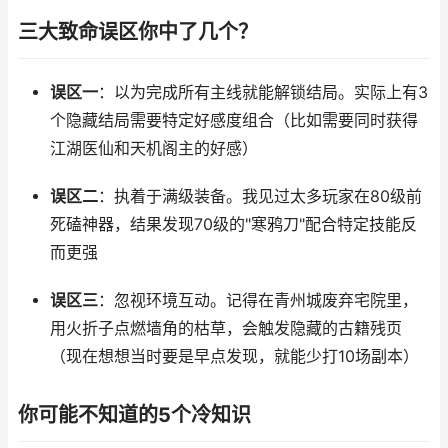
三大致命误区你中了几个？
误区一
：以为完成所有主线就能解锁结局。实际上有3
个隐藏结局需要特定好感度组合（比如需要同时获得
江湖医仙和天机阁主的好感）
误区二
：执着于满级装备。我见过太多玩家在80级前
死磕神器，结果发现70级的"寒鸦刀"配合特定技能反
而更强
误区三
：忽视环境互动。记得在青州城废弃宅院里，
用火折子点燃墙角的枯草，会触发隐藏的古籍残页
（现在想想当时要是早点发现，就能少打10场副本）
你可能不知道的5个冷知识