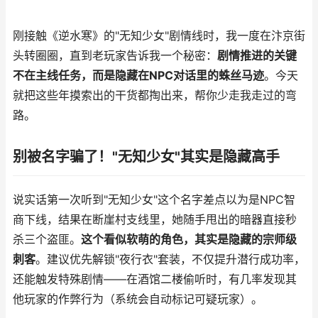
刚接触《逆水寒》的"无知少女"剧情线时，我一度在汴京街
头转圈圈，直到老玩家告诉我一个秘密：
剧情推进的关键
不在主线任务，而是隐藏在NPC对话里的蛛丝马迹
。今天
就把这些年摸索出的干货都掏出来，帮你少走我走过的弯
路。
别被名字骗了！"无知少女"其实是隐藏高手
说实话第一次听到"无知少女"这个名字差点以为是NPC智
商下线，结果在断崖村支线里，她随手甩出的暗器直接秒
杀三个盗匪。
这个看似软萌的角色，其实是隐藏的宗师级
刺客
。建议优先解锁"夜行衣"套装，不仅提升潜行成功率，
还能触发特殊剧情——在酒馆二楼偷听时，有几率发现其
他玩家的作弊行为（系统会自动标记可疑玩家）。