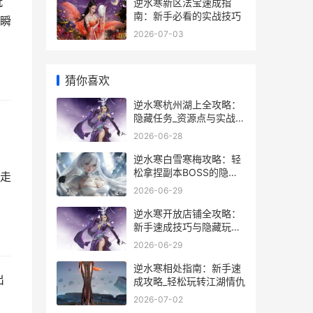
玩
逆水寒新区法宝速成指
南：新手必看的实战技巧
瞬
2026-07-03
猜你喜欢
逆水寒杭州湖上全攻略：
隐藏任务_资源点与实战技
巧
2026-06-28
逆水寒白雪寒梅攻略：轻
松拿捏副本BOSS的隐藏
走
技巧
2026-06-29
逆水寒开放店铺全攻略：
新手速成技巧与隐藏玩法
大揭秘
2026-06-29
逆水寒相处指南：新手速
出
成攻略_轻松玩转江湖情仇
2026-07-02