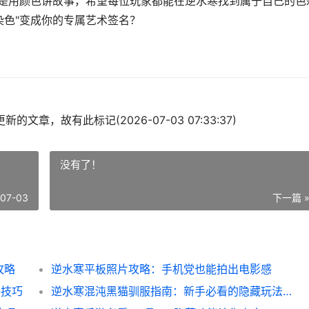
就是用颜色讲故事，希望每位玩家都能在逆水寒找到属于自己的色
染色"变成你的专属艺术签名？
的文章，故有此标记(2026-07-03 07:33:37)
没有了！
-07-03
下一篇 
攻略
逆水寒平板照片攻略：手机党也能拍出电影感
略技巧
逆水寒混沌黑猫驯服指南：新手必看的隐藏玩法全解析