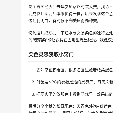
说个真实经历：去年参加帮派时装大赛，我花三
变成彩虹渐变！本来慌得一批，后来发现这个意
这让我明白，有时候
不完美反而是种美
。
说到这儿必须提一下逆水寒女装染色的独特之处
的"琉璃染"能让衣裙在雪地里泛出微光。我建
染色灵感获取小窍门
去汴京画廊看画，很多名画里藏着绝美配色
时装展NPC的衣橱是活的灵感库，每天刷
把现实里的汉服色卡搬到游戏里，效果出奇
最后分享个我的私藏配色：天青色外袍+藕荷色