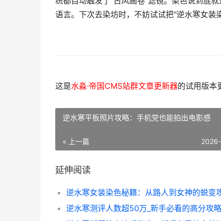
统都自动触发了"古风画卷"滤镜。染色说到底
语言。下次去染坊时，不妨试试把"逆水寒女装
这是
水淼·帝国CMS站群文章更新器
的试用版本更新
逆水寒平板照片攻略：手机党也能拍出电影感
« 上一篇
2026
延伸阅读
逆水寒女装染色秘籍：从路人到女神的蜕变
逆水寒测评人数超50万_新手必看的高分攻