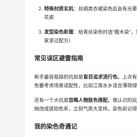
特殊材质玄机
：丝绸类衣裙染色后会有光晕
花瓷
发型染色彩蛋
：给青丝染色时选"檀木染"
家求过配方）
常见误区避雷指南
新手最容易踩的坑就是
盲目追求流行色
。上次有
色要考虑场景适配性，比如江南水乡适合薄荷绿
还有一个大坑是
忽略人物肤色搭配
。我认识的玩
她改成琥珀色系，立刻气质大变样。染色前记得
我的染色奇遇记