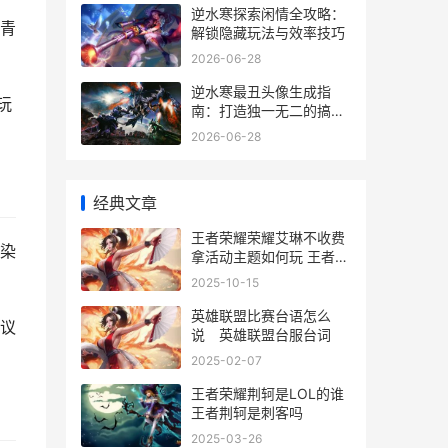
逆水寒探索闲情全攻略：
青
解锁隐藏玩法与效率技巧
2026-06-28
逆水寒最丑头像生成指
玩
南：打造独一无二的搞怪
形象
2026-06-28
经典文章
王者荣耀荣耀艾琳不收费
染
拿活动主题如何玩 王者荣
耀艾薇
2025-10-15
英雄联盟比赛台语怎么
议
说 英雄联盟台服台词
2025-02-07
王者荣耀荆轲是LOL的谁
王者荆轲是刺客吗
2025-03-26