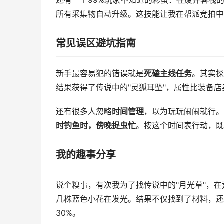
还有一个99%玩家不知道的彩蛋：在废弃客栈的
所有采集物自动升级。这技能让我在帮派竞拍中
常见误区避坑指南
新手最容易犯的错误就是
死磕主线任务
。其实探
结果获得了传说中的"灵狐耳坠"，属性比装备店
还有很多人忽略
时间管理
，以为玩玩闹闹就行。
时钓鱼时，傍晚捉虫忙
。按这个时间表行动，既
我的趣事分享
说个糗事，有次我为了找传说中的"月光草"，
几株蓝色小花在发光。结果不仅找到了材料，还触
30%。