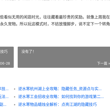
些看似无用的闲逛时光，往往藏着最珍贵的奖励。就像上周我在
永久宠物。所以玩这模式时，不妨放慢脚步，说不定下一个转角
战技巧
没有了！
-06-28
下一篇 
逆水寒探索闲情全攻略：解锁隐藏玩法与效率技巧
逆水寒杭州湖上全攻略：隐藏任务_资源点与实战技巧
逆水寒皇后很忙：宫廷任务速通攻略与隐藏玩法全解析
逆水寒工会招收全攻略：如何找到你的游戏第二个家
逆水寒梦里相见：新手速成指南_隐藏剧情与副本技巧全揭秘
逆水寒物品蜡烛全解析：点亮江湖的隐藏技巧