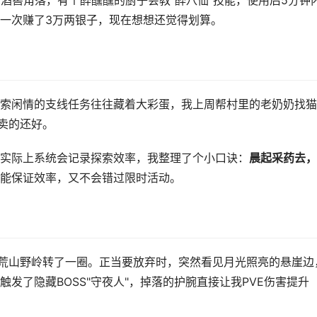
酒窖角落，有个醉醺醺的厨子会教"醉八仙"技能，使用后5分钟
一次赚了3万两银子，现在想想还觉得划算。
索闲情的支线任务往往藏着大彩蛋，我上周帮村里的老奶奶找猫
卖的还好。
实际上系统会记录探索效率，我整理了个小口诀：
晨起采药去，
能保证效率，又不会错过限时活动。
在荒山野岭转了一圈。正当要放弃时，突然看见月光照亮的悬崖边
发了隐藏BOSS"守夜人"，掉落的护腕直接让我PVE伤害提升