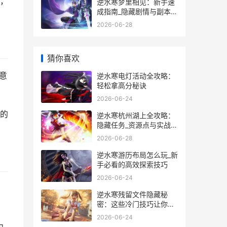
，
逆水寒梦里相见：新手速
成指南_隐藏剧情与副本技
巧全揭秘
2026-06-28
猜你喜欢
意
逆水寒电灯活动全攻略：
轻松拿高分秘诀
。
2026-06-24
的
逆水寒杭州湖上全攻略：
隐藏任务_资源点与实战技
巧
2026-06-28
逆水寒游历布局怎么玩_新
手必看的高效探索技巧
2026-06-24
。
逆水寒残留文件隐藏秘
密：这些冷门技巧让你轻
松升级
2026-06-24