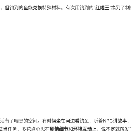
，但钓到的鱼能兑换特殊材料。有次用钓到的"红鲤王"换到了制
活有了喘息的空间。有时候坐在河边看钓鱼，听着NPC讲故事
玩法当任务，多花点心思在
剧情细节
和
环境互动
上，说不定就触发