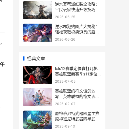
内
逆水寒帮派红装全攻略：
平民玩家快速升级技巧
2026-06-25
逆水寒犯贱图片大揭秘：
轻松获取搞笑道具的趣味
玩法
2026-06-26
，
经典文章
午
lols12赛季定位赛打几把
英雄联盟新赛季s11定位
赛
2025-07-05
英雄联盟的符文该怎么
写 英雄联盟的符文该怎
么写好看
2025-02-07
，
原神班尼特武器四星主推
原神班尼特武器四星武器
推荐
2025-09-10