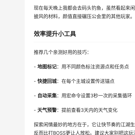
现在每天晚上我都会去码头钓鱼，虽然看起来闲
披风的材料，颜值直接碾压公会里的其他玩家。
效率提升小工具
推荐几个亲测好用的技巧：
-
地图标记
：用不同颜色标注资源点和任务点
-
快捷回城
：在每个主城设置传送锚点
-
自动采集
：用宏命令设置3秒一次的采集循环
-
天气预警
：提前查看3天内的天气变化
探索闲情最妙的地方在于，它让快节奏的江湖生
反而比打BOSS更让人放松。建议大家别把这