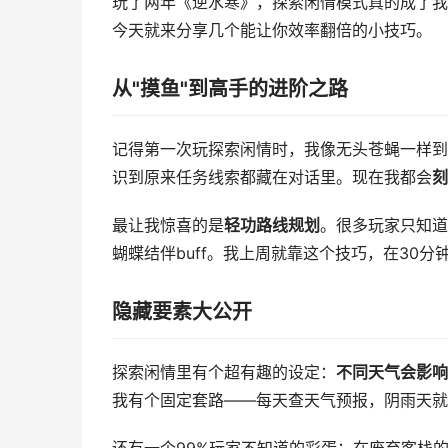
玩了两年《逆水寒》，探索闲情模式真的成了我
今天就来分享几个能让你效率翻倍的小技巧。
从"摸鱼"到高手的进阶之路
记得第一次玩探索闲情时，我像无头苍蝇一样到
识到原来任务线索都藏在对话里。现在我都会
刻
最让我惊喜的是
轻功路线规划
。很多玩家只知道
蝴蝶结伴buff。我上周就靠这个技巧，在30
隐藏要素大公开
探索闲情里有个超有趣的设定：
不同天气会影响
我有个固定套路——每天查天气预报，阴雨天就