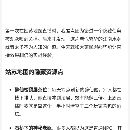
第一次在姑苏地图直播时，我差点因为错过一个隐藏任务
被观众喷到关播。后来才发现，这片看似繁华的江南水乡
藏着太多不为人知的门道。今天就和大家聊聊那些能让直
播效果翻倍的实战经验。
姑苏地图的隐藏资源点
醉仙楼顶层茶位
：每天12点刷新的醉仙露，别人都在
楼下排队，你直接冲到顶层，效率能翻三倍。上周直
播时我就是靠这个，半小时清空了三个玩家背包的酒
坛。
石桥下的神秘老妪
：很多人都以为这是普通NPC，其