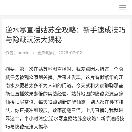
逆水寒直播姑苏全攻略：新手速成技巧
与隐藏玩法大揭秘
作者：
admin
•
更新时间：2026-07-02
摘要：第一次在姑苏地图直播时，我差点因为错过一个隐
藏任务被观众喷到关播。后来才发现，这片看似繁华的江
南水乡藏着太多不为人知的门道。今天就和大家聊聊那些
能让直播效果翻倍的实战经验。姑苏地图的隐藏资源点醉
仙楼顶层茶位：每天12点刷新的醉仙露，别人都在楼下排
队，你直接冲到顶层，效率能翻三倍。上周直播时我就是
靠这个，半小时清空,逆水寒直播姑苏全攻略：新手速成技
巧与隐藏玩法大揭秘