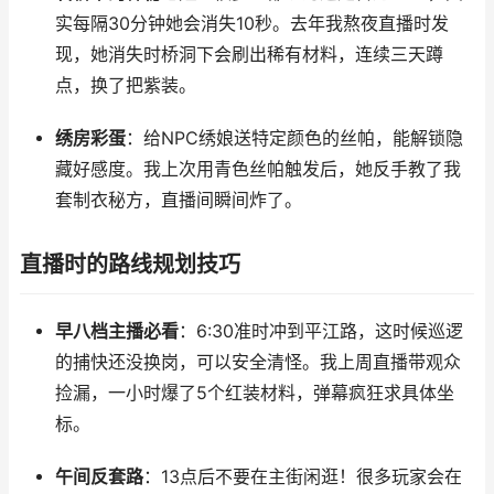
实每隔30分钟她会消失10秒。去年我熬夜直播时发
现，她消失时桥洞下会刷出稀有材料，连续三天蹲
点，换了把紫装。
绣房彩蛋
：给NPC绣娘送特定颜色的丝帕，能解锁隐
藏好感度。我上次用青色丝帕触发后，她反手教了我
套制衣秘方，直播间瞬间炸了。
直播时的路线规划技巧
早八档主播必看
：6:30准时冲到平江路，这时候巡逻
的捕快还没换岗，可以安全清怪。我上周直播带观众
捡漏，一小时爆了5个红装材料，弹幕疯狂求具体坐
标。
午间反套路
：13点后不要在主街闲逛！很多玩家会在