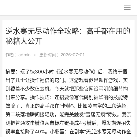
逆水寒无尽动作全攻略：高手都在用的
秘籍大公开
作者：
admin
•
更新时间：2026-07-01
摘要：玩了快300小时《逆水寒无尽动作》后，我终于悟
出了几个让操作翻倍的窍门。这游戏看似是动作游戏，实
则藏着不少数值玄机，今天就把那些官网没写明的细节掏
出来分享。操作技巧：连招要像写代码别被华丽的技能特
效骗了，真正的高手都在"卡帧"。比如凌雪掌的三段连招，
第二段落地瞬间接轻功，能完美触发"雪落无痕"特效。我亲
测把普通攻击键位从鼠标左键换成4号键后，爆发期连招失
误率直接降了40%。小彩蛋：在副本"天,逆水寒无尽动作全