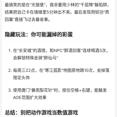
最搞笑的是在"天狼堡"，我非要用少林的"千层障"躲陷阱，
结果把自己卡在墙缝里5分钟出不来。最后发现用轻功"燕
回巢"直接飞过去最省事。
隐藏玩法：你可能漏掉的彩蛋
在"长安城"的酒馆，和NPC"醉酒剑客"连续喝酒3次，
会解锁特殊坐骑"醉仙马"
每周三22点，在"寒江孤影"地图原地跳10次，会掉落
限定头饰
使用唐门"暴雨梨花针"时，按住空格+右键，能触发
AOE范围扩大效果
总结：别把动作游戏当数值游戏