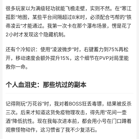
很多玩家以为满级轻功就能飞檐走壁，实则不然。在"寒江
孤影"地图，某些平台间隔超过8米时，必须配合丐帮的"铁
帚凌云"才能通过。我第一次卡在那个瀑布场景，愣是花了
2小时才发现这个隐藏机制。
还有个冷知识：使用"凌波微步"时，右键蓄力到75%再松
开，移动速度会额外提升15%，这个细节在PVP对局里能
救你一命。
个人血泪史：那些坑过的副本
记得刚玩"万花谷"时，我对着BOSS狂丢毒镖，结果被反杀
三次。后来才知道这货免疫物理攻击，得先用"花间一壶
酒"降低抗性。现在我每次进本前，都会用小号在门口蹲着
观察怪物动作，这习惯省了我不少复活石。