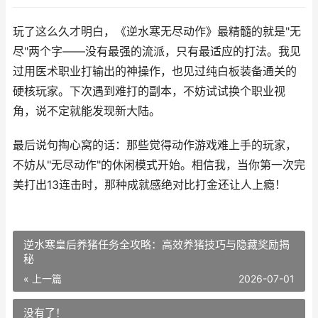
玩了这么久才明白，《逆水寒无尽动作》最精髓的就是"无
尽"两个字——没有最强的流派，只有最适应的打法。我见
过用医术职业打输出的神操作，也见过纯白板装备通关的
硬核玩家。下次遇到难打的副本，不妨试试换个职业视
角，说不定就能发现新大陆。
最后说句掏心窝的话：那些觉得动作游戏难上手的玩家，
不妨从"无尽动作"的休闲模式开始。相信我，当你第一次完
美打出13连击时，那种成就感绝对比打金还让人上瘾！
逆水寒皇后养猪任务全攻略：高效养猪技巧与隐藏奖励揭
秘
« 上一篇
2026-07-01
没有了！