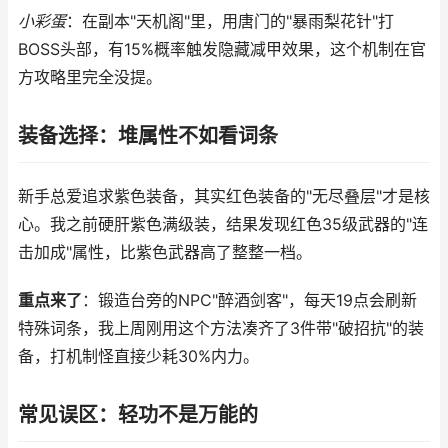
小彩蛋
：在副本"天机阁"里，用唐门的"暴雨梨花针"打
BOSS头部，有15%概率触发隐藏减甲效果，这个机制在官
方攻略里完全没提。
装备选择：堆属性不如看词条
新手总爱追求紫色装备，其实红色装备的"无尽叠层"才是核
心。我之前硬肝紫色满级装，结果发现红色35级武器的"连
击加成"属性，比紫色武器高了整整一档。
重点来了
：锻造台旁的NPC"醉酒剑客"，每天19点会刷新
特殊词条，我上周刚用这个方法凑齐了3件带"破招抗"的装
备，打机制怪直接少耗30%内力。
常见误区：轻功不是万能的