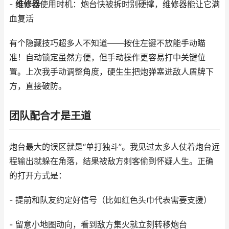
-
维修器
使用时机：炮台快被拆时别硬撑，维修器能让它满
血复活
有个隐藏技巧超多人不知道——按住左键不放能手动瞄
准！自动锁定虽然方便，但手动操作更容易打中关键位
置。上次我手动调整角度，硬生生把炮弹塞进敌人盾牌下
方，直接破防。
团队配合才是王道
炮台最大的误区就是“单打独斗”。我见过太多人仗着炮台远
程输出就躲在角落，结果被敌方刺客偷到怀疑人生。正确
的打开方式是：
- 提前和队友约定好信号（比如红色头巾代表需要支援）
- 留意小地图动向，看到敌方集火就立刻转移炮台