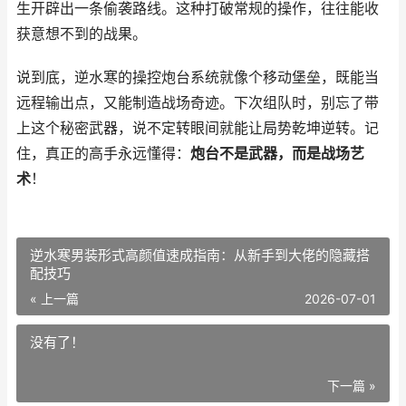
生开辟出一条偷袭路线。这种打破常规的操作，往往能收
获意想不到的战果。
说到底，逆水寒的操控炮台系统就像个移动堡垒，既能当
远程输出点，又能制造战场奇迹。下次组队时，别忘了带
上这个秘密武器，说不定转眼间就能让局势乾坤逆转。记
住，真正的高手永远懂得：
炮台不是武器，而是战场艺
术
！
逆水寒男装形式高颜值速成指南：从新手到大佬的隐藏搭
配技巧
« 上一篇
2026-07-01
没有了！
下一篇 »