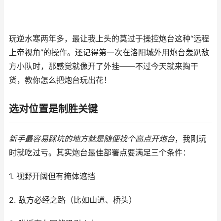
玩逆水寒两年多，最让我上头的莫过于操控炮台这种“远程
上帝视角”的操作。还记得第一次在洛阳城外用炮台轰趴敌
方小队时，那感觉就像开了外挂——不过今天就来掏干
货，教你怎么把炮台玩出花！
选对位置是制胜关键
新手最容易踩坑的地方就是随便找个高点开炮台
，我刚玩
时就吃过亏。其实炮台最佳部署点要满足三个条件：
1. 视野开阔但有掩体遮挡
2. 敌方必经之路（比如山道、桥头）