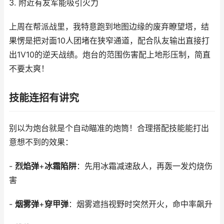
3. 附近有友军能吸引火力
上周在帮派战里，我特意跑到地图边缘的废弃瞭望塔，结
果愣是把对面10人团堵在狭窄通道，配合队友输出直接打
出1V10的逆天战绩。炮台的范围伤害配上地形压制，简直
不要太爽！
技能连招有讲究
别以为炮台就是个自动瞄准的炮筒！合理搭配技能能打出
意想不到的效果：
-
烈焰弹
+
冰霜陷阱
：先用冰霜减速敌人，再轰一发灼烧伤
害
-
烟雾弹
+
穿甲弹
：烟雾遮挡视野时突然开火，命中率飙升