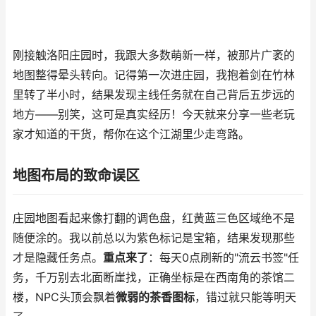
刚接触洛阳庄园时，我跟大多数萌新一样，被那片广袤的
地图整得晕头转向。记得第一次进庄园，我抱着剑在竹林
里转了半小时，结果发现主线任务就在自己背后五步远的
地方——别笑，这可是真实经历！今天就来分享一些老玩
家才知道的干货，帮你在这个江湖里少走弯路。
地图布局的致命误区
庄园地图看起来像打翻的调色盘，红黄蓝三色区域绝不是
随便涂的。我以前总以为紫色标记是宝箱，结果发现那些
才是隐藏任务点。
重点来了
：每天0点刷新的"流云书签"任
务，千万别去北面断崖找，正确坐标是在西南角的茶馆二
楼，NPC头顶会飘着
微弱的茶香图标
，错过就只能等明天