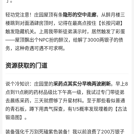
了。
轻功党注意！庄园屋顶有条
隐形的空中走廊
，从醉月楼三
楼跳到对面酒肆房顶时，记得在最高点按住【长按闪避】
触发隐藏机关。上周我带新徒弟演示时，居然触发了彩蛋
——屋顶飘出个NPC扮的醉汉，给解了3000两银子的债
务，这种奇遇可遇不可求啊。
资源获取的门道
说个冷知识：庄园里的
采药点其实分早晚两波刷新
。早上8
点到11点刷的药材品级比下午高一级，我试过专门带徒弟
去晨练采药，三天就攒够了升星材料。至于那些看似普通
的青石板，蹲下用真气探查，有1/5概率发现埋着的【古法
锻造图】。
装备强化千万别死磕紫色装备！我以前浪费了200万银子