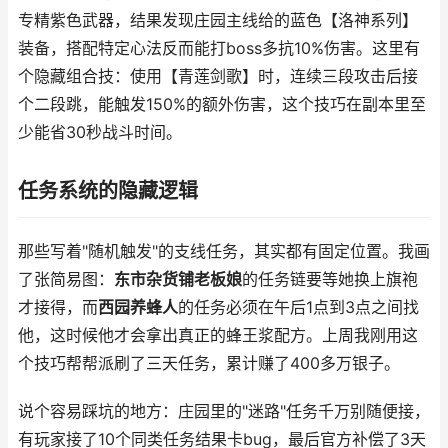
专精紫色武器，结果发现庄园主线给的蓝色【洛神系列】
装备，搭配特定心法反而能打boss多抗10%伤害。这里有
个隐藏组合技：使用【青莲剑歌】时，连续三段攻击后接
个二段跳，能触发150%的额外伤害，这个技巧在副本里至
少能省30秒战斗时间。
任务系统的隐藏逻辑
那些写着"随机触发"的支线任务，其实都有固定位置。我画
了张简易图：
东市杂货铺老板娘
的任务链要等她换上旗袍
才接得，而
西园养蜂人
的任务必须在午后1点到3点之间找
他，这时候他才会拿出真正的蜂王浆配方。上周我刚用这
个技巧帮帮派刷了三天任务，累计赚了400多万银子。
说个容易踩坑的地方：庄园里的"迷路"任务千万别随便接，
有玩家接了10个同类任务结果卡bug，最后官方补偿了3天