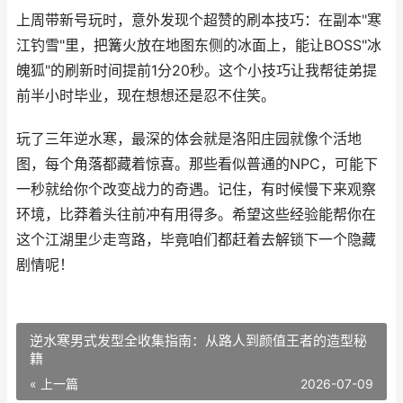
上周带新号玩时，意外发现个超赞的刷本技巧：在副本"寒
江钓雪"里，把篝火放在地图东侧的冰面上，能让BOSS"冰
魄狐"的刷新时间提前1分20秒。这个小技巧让我帮徒弟提
前半小时毕业，现在想想还是忍不住笑。
玩了三年逆水寒，最深的体会就是洛阳庄园就像个活地
图，每个角落都藏着惊喜。那些看似普通的NPC，可能下
一秒就给你个改变战力的奇遇。记住，有时候慢下来观察
环境，比莽着头往前冲有用得多。希望这些经验能帮你在
这个江湖里少走弯路，毕竟咱们都赶着去解锁下一个隐藏
剧情呢！
逆水寒男式发型全收集指南：从路人到颜值王者的造型秘
籍
« 上一篇
2026-07-09