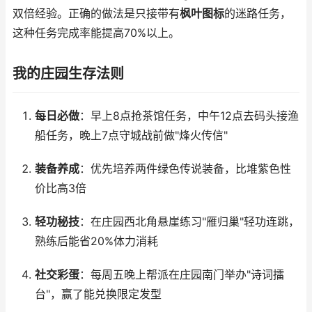
双倍经验。正确的做法是只接带有
枫叶图标
的迷路任务，
这种任务完成率能提高70%以上。
我的庄园生存法则
每日必做
：早上8点抢茶馆任务，中午12点去码头接渔
船任务，晚上7点守城战前做"烽火传信"
装备养成
：优先培养两件绿色传说装备，比堆紫色性
价比高3倍
轻功秘技
：在庄园西北角悬崖练习"雁归巢"轻功连跳，
熟练后能省20%体力消耗
社交彩蛋
：每周五晚上帮派在庄园南门举办"诗词擂
台"，赢了能兑换限定发型