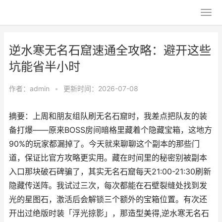
逆水寒无名石窟速通全攻略：避开这些
坑能省半小时
作者：
admin
•
更新时间：2026-07-08
摘要：上周和朋友组队刷无名石窟时，我差点把队友的装
备打爆——原来BOSS房间暗格里藏着个隐藏宝箱，这地方
90%的玩家都漏掉了。今天就来聊聊这个副本的那些门
道，保证比官方攻略更实用。藏在时间里的秘密别被副本
入口那块破石碑骗了，其实无名石窟每天21:00-21:30刷新
隐藏传送阵。我试过三次，每次都能在石壁裂缝处找到发
光的星图石，激活后会解锁三个额外的宝箱位置。有次还
开出过绝版时装「浮光掠影」，那造型美得,逆水寒无名石