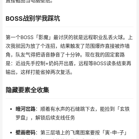
直接截图当电脑壁纸。
BOSS战别学我踩坑
第一个BOSS「影魔」最讨厌的就是远程职业乱丢火球。上
次我就因为放了个连招，结果触发了范围爆炸直接被炸墙
角，队友气得把语音静音了十分钟。现在我的固定套路
是：近战先手控制+奶妈开出盾，远程等BOSS读条结束再
输出，这样打能省掉两次复活。
隐藏要素全收集
暗河岔路
：顺着有水声的石缝跳下去，能捡到「玄铁
罗盘」，解锁后续支线任务
壁画密码
：第三层墙上的飞鹰图案要按「寅-申-子」