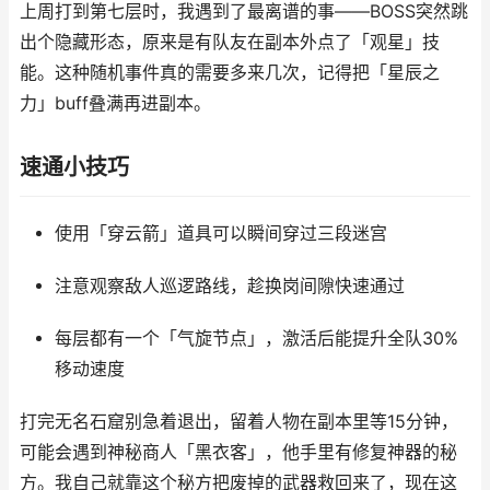
上周打到第七层时，我遇到了最离谱的事——BOSS突然跳
出个隐藏形态，原来是有队友在副本外点了「观星」技
能。这种随机事件真的需要多来几次，记得把「星辰之
力」buff叠满再进副本。
速通小技巧
使用「穿云箭」道具可以瞬间穿过三段迷宫
注意观察敌人巡逻路线，趁换岗间隙快速通过
每层都有一个「气旋节点」，激活后能提升全队30%
移动速度
打完无名石窟别急着退出，留着人物在副本里等15分钟，
可能会遇到神秘商人「黑衣客」，他手里有修复神器的秘
方。我自己就靠这个秘方把废掉的武器救回来了，现在这