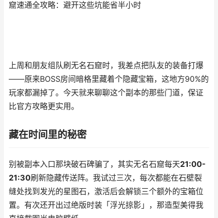
窟速通全攻略：避开这些坑能省半小时
上周和朋友组队刷无名石窟时，我差点把队友的装备打爆
——原来BOSS房间暗格里藏着个隐藏宝箱，这地方90%的
玩家都漏掉了。今天就来聊聊这个副本的那些门道，保证
比官方攻略更实用。
藏在时间里的秘密
别被副本入口那块破石碑骗了，其实无名石窟每天
21:00-
21:30
刷新隐藏传送阵。我试过三次，每次都能在石壁裂
缝处找到发光的星图石，激活后会解锁三个额外的宝箱位
置。有次还开出过绝版时装「浮光掠影」，那造型美得我