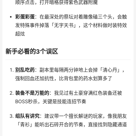
顺序点击，打开暗格获得紫色武器附魔
彩蛋彩蛋
：在最深处的祭坛对着雕像磕三个头，会触
发特殊事件掉落「无字天书」，这个材料做时装特效
超炫
新手必看的3个误区
别乱吃药
：副本里每隔两分钟地上会掉「清心丹」，
强制回血还加抗性，比背包里的药水划算多了
装备不是万能的
：我见过有土豪穿满红色装备还被
BOSS秒杀，关键是技能连招节奏
组队有讲究
：建议带一个擅长解谜的玩家，像我朋友
「青衫」能听出石砖开合的节奏，直接找到隐藏通道