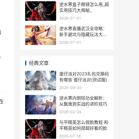
逆水寒盒子眼镜怎么用_超
实用技巧大揭秘_
2026-07-01
逆水寒直播武汉全攻略：
务
新手避坑与隐藏玩法大揭
秘
2026-07-01
。
经典文章
蛋仔派对2023礼包兑换码
有哪些 蛋仔派对(测试服)
2025-09-30
逆水寒内侧轻功全解析：
在
从飘逸到实战的进阶技巧
2026-02-24
与平精英怎么捏脸教程 和
平精英如何捏超好看的脸
2025-07-16