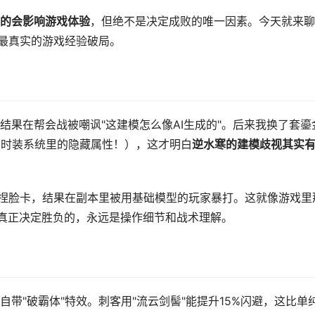
的会影响游戏体验
，但绝不是决定成败的唯一因素。今天就来聊
用最真实的游戏经验破局。
结果在帮会战被嘲讽"这建模怎么像AI生成的"。后来我换了套鎏
（时装系统里的隐藏属性！），这才明白
逆水寒的建模歧视其实
月捏脸卡，结果在副本里被用基础模型的玩家暴打。这就像游戏里
。真正决定胜负的，永远是操作细节和战术理解。
带"破霸体"特效。刺客用"流云剑髻"能提升15%闪避，这比单