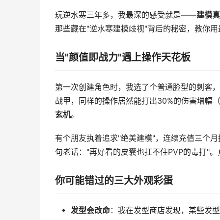
玩逆水寒三年多，我最深的感受就是——
建模真
那些藏在"逆水寒建模歧视"背后的秘密，教你
当"颜值即战力"遇上操作天花板
第一次创建角色时，我选了个普通脸型的刺客，
战甲，同样的操作居然能打出30%的伤害增幅
玄机
。
有个朋友执着追求"绝美建模"，连续充值三个
句老话："再好看的皮囊也扛不住PVP的毒打"
你可能错过的三大外观彩蛋
发型会改命
：我在发型商店发现，某些发型自