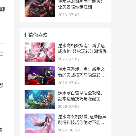
逆水寒治愈画面全解析：
让美景陪你走江湖
聊
2026-07-07
猜你喜欢
逆水寒相处指南：新手速
成攻略_轻松玩转江湖情仇
金
2026-07-02
有
逆水寒游戏斗鱼：新手必
看的实战技巧与隐藏彩蛋
全揭秘
2026-07-04
那
逆水寒白雪皇后全攻略：
副本速通技巧与隐藏宝藏
揭秘
2026-07-06
逆水寒玄机好看_这些隐藏
剧情和技巧你绝对不能错
过_
纯
2026-06-30