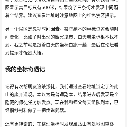
图显示离目标只有500米，结果绕了三条街才发现中间隔
着个结界。建议查看地址时注意地图上的红色禁区提示。
另一个误区是忽视
时间因素
。某些副本的坐标位置会随时
间变化，比如子时出现的幽冥鬼市，白天看坐标根本找不
到。我之前就是跟着白天的坐标白跑一趟，最后在论坛看
到提示才恍然大悟。
我的坐标奇遇记
记得有次帮朋友追杀叛徒，我们通过查看地址锁定了终南
山的废弃道观。本以为是普通副本，结果进去后发现是个
隐藏的师徒任务触发点。现在我和师父每天组队刷本，已
经攒够材料做了一把传说武器。
还有更神奇的：在整理坐标时发现雁荡山有处地图重叠