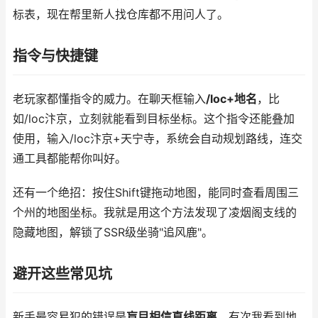
标表，现在帮里新人找仓库都不用问人了。
指令与快捷键
老玩家都懂指令的威力。在聊天框输入
/loc+地名
，比
如/loc汴京，立刻就能看到目标坐标。这个指令还能叠加
使用，输入/loc汴京+天宁寺，系统会自动规划路线，连交
通工具都能帮你叫好。
还有一个绝招：按住Shift键拖动地图，能同时查看周围三
个州的地图坐标。我就是用这个方法发现了凌烟阁支线的
隐藏地图，解锁了SSR级坐骑"追风鹿"。
避开这些常见坑
新手最容易犯的错误是
盲目相信直线距离
。有次我看到地