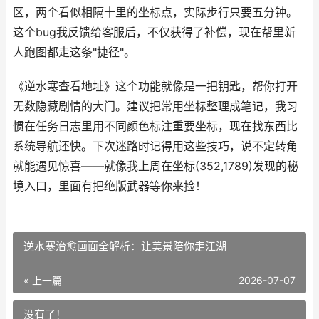
区，两个看似相隔十里的坐标点，实际步行只要五分钟。
这个bug我反馈给客服后，不仅获得了补偿，现在帮里新
人跑图都走这条"捷径"。
《逆水寒查看地址》这个功能就像是一把钥匙，帮你打开
无数隐藏剧情的大门。建议把常用坐标整理成笔记，我习
惯在任务日志里用不同颜色标注重要坐标，现在找东西比
系统导航还快。下次迷路时记得用这些技巧，说不定转角
就能遇见惊喜——就像我上周在坐标(352,1789)发现的秘
境入口，里面有把绝版武器等你来捡！
逆水寒治愈画面全解析：让美景陪你走江湖
« 上一篇
2026-07-07
没有了！