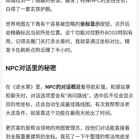
阳城找到一个隐藏的茶馆，触发了特殊NPC的支线任务，
白得了一套玄铁护腕。
世界地图左下角有个容易被忽略的
坐标显示
按钮，点开后
会精确标出当前所处位置。这个功能对找野外BOSS特别有
用，记得去雁门关打赤炎兽时，我就是通过坐标对比，精
准卡在刷新点附近蹲了半小时。
NPC对话里的秘密
在《逆水寒》里，
NPC的对话框
藏着导航彩蛋。和驿站掌
柜聊天时，对话选项里会有"询问路线"，选中后不仅会显示
目的地坐标，还会自动生成最佳路线图。有次我帮帮派老
大送急件，就是靠这个功能在暴雨天抢出了时间。
更厉害的是帮派领地的地图管理员，找他们对话能直接看
到全服重要建筑的坐标。我花了一下午整理的帮派地皮坐