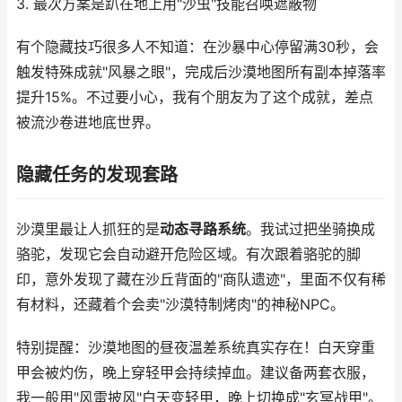
3. 最次方案是趴在地上用"沙虫"技能召唤遮蔽物
有个隐藏技巧很多人不知道：在沙暴中心停留满30秒，会
触发特殊成就"风暴之眼"，完成后沙漠地图所有副本掉落率
提升15%。不过要小心，我有个朋友为了这个成就，差点
被流沙卷进地底世界。
隐藏任务的发现套路
沙漠里最让人抓狂的是
动态寻路系统
。我试过把坐骑换成
骆驼，发现它会自动避开危险区域。有次跟着骆驼的脚
印，意外发现了藏在沙丘背面的"商队遗迹"，里面不仅有稀
有材料，还藏着个会卖"沙漠特制烤肉"的神秘NPC。
特别提醒：沙漠地图的昼夜温差系统真实存在！白天穿重
甲会被灼伤，晚上穿轻甲会持续掉血。建议备两套衣服，
我一般用"风雷披风"白天变轻甲，晚上切换成"玄冥战甲"。