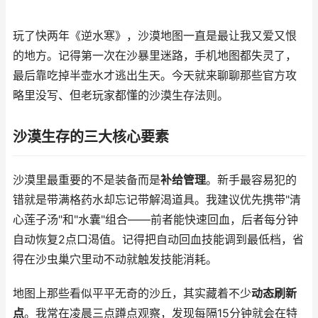
玩了快两年《逆水寒》，沙漠地图一直是最让我又爱又恨
的地方。记得第一次在沙暴里迷路，手机地图都失灵了，
最后靠吃掉半壶水才逃出生天。今天就来聊聊那些官方攻
略里没写、但老玩家都懂的沙漠生存法则。
沙漠生存的三大核心要素
沙漠里最重要的不是装备而是
补给管理
。新手最容易犯的
错就是带满格药水却忘记带解渴道具。我建议优先携带"清
心莲子汤"和"水囊"组合——前者能快速回血，后者每分钟
自动恢复2点口渴值。记得把自动回血技能调到最低档，省
得在沙虫巢穴里动不动就触发技能消耗。
地图上那些看似平平无奇的沙丘，其实藏着不少
动态刷新
点
。我常在凌晨三点蹲点观察，发现每隔15分钟就会在特