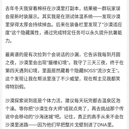
去年冬天我穿着棉袄在沙漠里打副本，结果被一群玩家误
会是新时装展示。其实我是在测试体温系统——发现沙漠
里穿得太厚会持续掉血。后来在装备栏里发现了"沙漠适应
度"这个隐藏属性，通过完成特定任务可以永久提升抗暑能
力。
最离谱的是有次捡到个会说话的沙漏，它告诉我每到月圆
之夜，沙漠里会出现"蜃楼幻境"。我守了三天三夜，终于在
第四天遇到幻境，里面居然藏着个隐藏BOSS"流沙女王"。
这个发现让我在帮派里涨了不少威望，现在帮主见我都笑
得特别假。
沙漠探索说到底是个体力活，建议每天玩完都去温泉区泡
个澡。等你把"沙漠生存大师"成就点亮了，再去挑战那个传
说中会移动的"沙海迷城"吧。记住，真正的高手从来不会在
沙漠里迷路——因为他们早把整片戈壁刻进了DNA里。