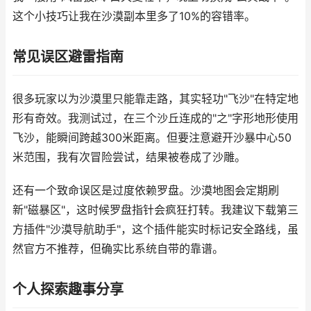
这个小技巧让我在沙漠副本里多了10%的容错率。
常见误区避雷指南
很多玩家以为沙漠里只能靠走路，其实轻功"飞沙"在特定地
形有奇效。我测试过，在三个沙丘连成的"之"字形地形使用
飞沙，能瞬间跨越300米距离。但要注意避开沙暴中心50
米范围，我有次冒险尝试，结果被卷成了沙雕。
还有一个致命误区是过度依赖罗盘。沙漠地图会定期刷
新"磁暴区"，这时候罗盘指针会疯狂打转。我建议下载第三
方插件"沙漠导航助手"，这个插件能实时标记安全路线，虽
然官方不推荐，但确实比系统自带的靠谱。
个人探索趣事分享