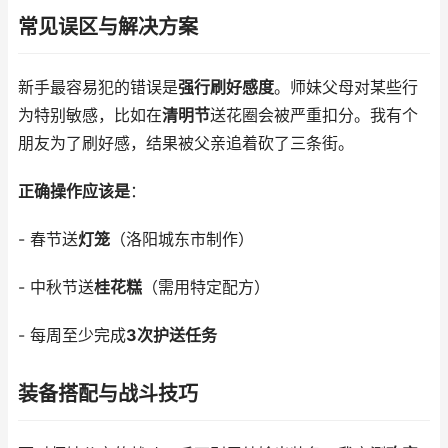
常见误区与解决方案
新手最容易犯的错误是
强行刷好感度
。师妹父母对某些行
为特别敏感，比如在
清明节
送花圈会被严重扣分。我有个
朋友为了刷好感，结果被父亲追着砍了三条街。
正确操作应该是
：
- 春节送
灯笼
（洛阳城东市制作）
- 中秋节送
桂花糕
（需用特定配方）
- 每周至少完成
3次护送任务
装备搭配与战斗技巧