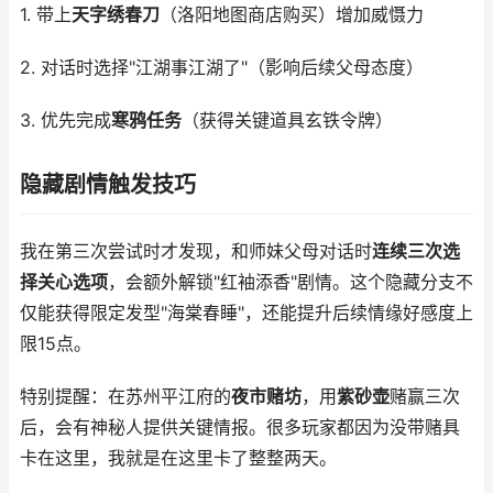
1. 带上
天字绣春刀
（洛阳地图商店购买）增加威慑力
2. 对话时选择"江湖事江湖了"（影响后续父母态度）
3. 优先完成
寒鸦任务
（获得关键道具玄铁令牌）
隐藏剧情触发技巧
我在第三次尝试时才发现，和师妹父母对话时
连续三次选
择关心选项
，会额外解锁"红袖添香"剧情。这个隐藏分支不
仅能获得限定发型"海棠春睡"，还能提升后续情缘好感度上
限15点。
特别提醒：在苏州平江府的
夜市赌坊
，用
紫砂壶
赌赢三次
后，会有神秘人提供关键情报。很多玩家都因为没带赌具
卡在这里，我就是在这里卡了整整两天。