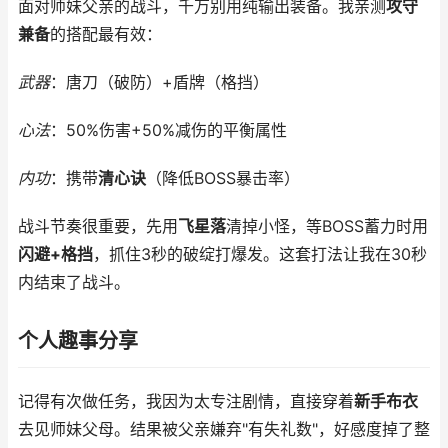
面对师妹父亲的战斗，千万别用纯输出装备。我亲测
攻守
兼备
的搭配最有效：
武器
：唐刀（破防）+盾牌（格挡）
心法
：50%伤害+50%减伤的平衡属性
内功
：携带
清心诀
（降低BOSS暴击率）
战斗节奏很重要，先用
飞星落
清掉小怪，等BOSS蓄力时用
闪避+格挡
，抓住3秒的破绽打爆发。这套打法让我在30秒
内结束了战斗。
个人趣事分享
记得有次做任务，我因为太专注剧情，直接穿着
新手布衣
去见师妹父母。结果被父亲嫌弃"有失礼数"，好感度掉了整