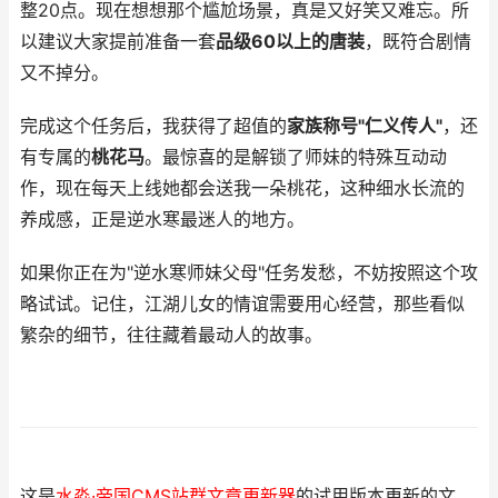
整20点。现在想想那个尴尬场景，真是又好笑又难忘。所
以建议大家提前准备一套
品级60以上的唐装
，既符合剧情
又不掉分。
完成这个任务后，我获得了超值的
家族称号"仁义传人"
，还
有专属的
桃花马
。最惊喜的是解锁了师妹的特殊互动动
作，现在每天上线她都会送我一朵桃花，这种细水长流的
养成感，正是逆水寒最迷人的地方。
如果你正在为"逆水寒师妹父母"任务发愁，不妨按照这个攻
略试试。记住，江湖儿女的情谊需要用心经营，那些看似
繁杂的细节，往往藏着最动人的故事。
这是
水淼·帝国CMS站群文章更新器
的试用版本更新的文