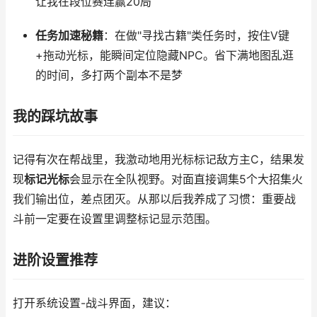
让我在段位赛连赢20局
任务加速秘籍
：在做"寻找古籍"类任务时，按住V键
+拖动光标，能瞬间定位隐藏NPC。省下满地图乱逛
的时间，多打两个副本不是梦
我的踩坑故事
记得有次在帮战里，我激动地用光标标记敌方主C，结果发
现
标记光标
会显示在全队视野。对面直接调集5个大招集火
我们输出位，差点团灭。从那以后我养成了习惯：重要战
斗前一定要在设置里调整标记显示范围。
进阶设置推荐
打开系统设置-战斗界面，建议：