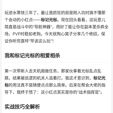
玩逆水寒快三年了，最让我抓狂的就是刚入坑时搞不懂那
个会动的小红点——
标记光标
。现在回头看看，这玩意儿
简直是战斗中的"导航神器"，用好了能让你在副本里杀疯全
场，PVP时稳如老狗。今天就掏心窝子分享几个绝招，保
证你听完直呼"早该这么玩"！
我和标记光标的相爱相杀
第一次带新人去天机阁做任务，那家伙拿着光标乱点乱
跳，结果被巡逻的机关人追着打。我这才意识到，
标记光
标
的用法真不是随便点点那么简单。后来在帮会大佬的指
导下，我终于悟了：这小红点其实是你的"战术指挥官"。
实战技巧全解析