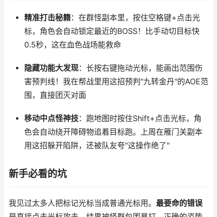
精准打击秘籍
：在群怪副本里，按住空格键+点击光
标，角色会自动锁定最近的BOSS！比手动切目标快
0.5秒，这在血色战场能救命
隐藏功能大发现
：长按右键拖动光标，能画出范围伤
害预判线！我在帮战里用这招预判"九转金丹"的AOE范
围，直接团灭对面
移动中点怪神技
：跑地图时按住Shift+点击光标，角
色会自动绕开障碍物追着目标跑。上周在雁门关副本
用这招躲开陷阱，还被队友夸"这操作绝了"
新手必看的坑
我见过太多人把标记光标当成普通光标用。
最要命的错误
是直接点击光标攻击，结果被怪群包围暴打。正确的姿势