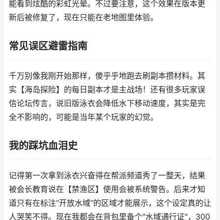
能看到炫酷的彩虹光晕。不过要注意，这个效果在版本更
新后被修复了，现在只能在老地图里体验。
常见误区避雷指南
千万别像我刚开始那样，傻乎乎地跑去刷副本攒材料。其
实【海岛探险】的每日副本才是主战场！还有很多玩家误
信论坛传言，说旧版泳衣会降低水下移动速度，其实是完
全不影响的，可能是当年某个玩家的幻觉。
我的踩坑血泪史
记得第一次拿到泳衣兴奋得在帮派频道秀了一整天，结果
被会长教育说在【禁渔区】使用会被系统警告。后来才知
道只有在标注"开放水域"的区域才能展示，这个设定真的让
人哭笑不得。现在我都会在背包里备个"水域通行证"，300