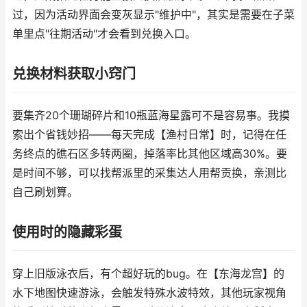
过，因为活动界面会变灰显示"维护中"，其实是需要在子菜
单里点"往期活动"才会看到兑换入口。
兑换材料获取小窍门
要集齐20个珊瑚碎片和10瓶蓝海星露可不是容易事。我摸
索出个省钱妙招——每天完成【渔村日常】时，记得在任
务终点的礁石区多转两圈，掉落率比其他区域高30%。要
是时间不够，可以找帮派里的采集达人用帮贡换，亲测比
自己刷划算。
使用时的隐藏彩蛋
穿上旧版泳衣后，有个超好玩的bug。在【东海龙宫】的
水下地图快速游泳，会触发特殊水波特效，其他玩家视角