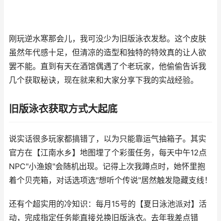
刚玩逆水寒那会儿，我可没少为旧版泳衣发愁。这个皮肤
虽然年代感十足，但清凉的造型和独特的特效真的让人欲
罢不能。直到有天在酒馆偶遇了个老玩家，他偷偷告诉我
几个获取秘诀，现在就来和大家分享下我的实战经验。
旧版泳衣获取方式大起底
说实话很多玩家都搞错了，以为只能靠运气抽箱子。其实
官方在【江南水乡】地图埋了个彩蛋任务，每天中午12点
NPC"小渔娘"会随机出现。记得上次我蹲点时，她怀里抱
着个贝壳箱，对话选项选"想听个传说"居然触发隐藏支线！
还有个超实用的冷知识：每月15号的【夏日泳池派对】活
动，完成指定任务能直接兑换旧版泳衣。去年我差点错