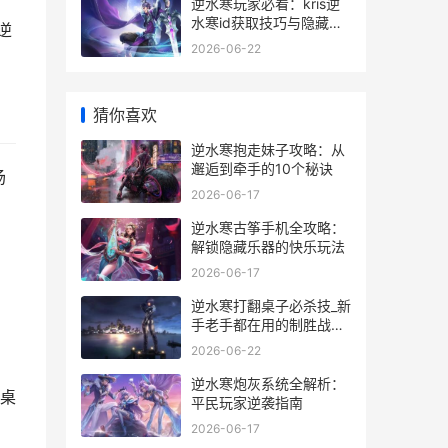
逆水寒玩家必看：kris逆
水寒id获取技巧与隐藏玩
逆
法全解析
2026-06-22
猜你喜欢
逆水寒抱走妹子攻略：从
邂逅到牵手的10个秘诀
场
2026-06-17
逆水寒古筝手机全攻略：
解锁隐藏乐器的快乐玩法
2026-06-17
逆水寒打翻桌子必杀技_新
手老手都在用的制胜战术
全解析
2026-06-22
逆水寒炮灰系统全解析：
桌
平民玩家逆袭指南
2026-06-17