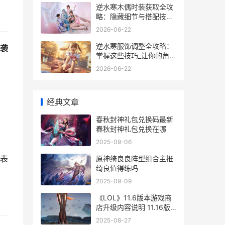
逆水寒木偶时装获取全攻
略：隐藏细节与搭配技巧
揭秘
2026-06-22
逆水寒服饰调整全攻略：
袭
掌握这些技巧_让你的角色
颜值爆表_
2026-06-22
经典文章
春秋封神礼包兑换码最新
春秋封神礼包兑换在哪
2025-09-06
表
原神绮良良阵型组合主推
绮良值得练吗
2025-09-09
《LOL》11.6版本游戏商
店升级内容说明 11.16版
本lol
2025-08-27