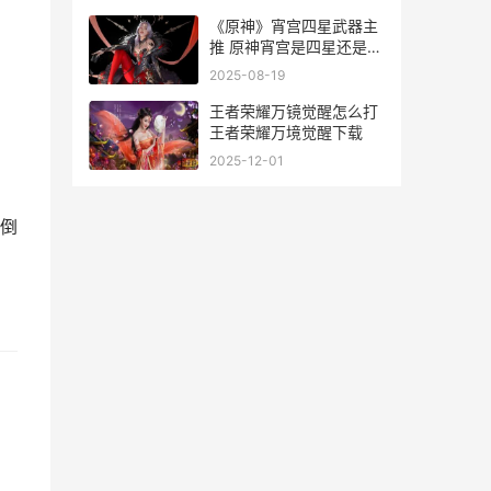
《原神》宵宫四星武器主
推 原神宵宫是四星还是五
星
2025-08-19
王者荣耀万镜觉醒怎么打
王者荣耀万境觉醒下载
2025-12-01
倒