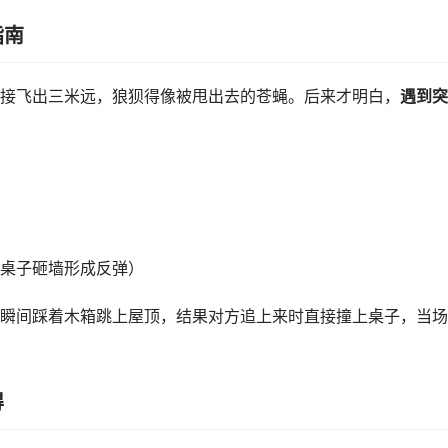
指南
接飞出三米远，狼狈得像被甩出去的苍蝇。后来才明白，
遇到突
桌子砸墙形成反弹）
瞬间踩着木箱跳上屋顶，结果对方追上来时直接撞上桌子，当场
得