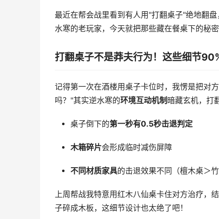
最近在帮会战里看到有人用"打翻桌子"绝地翻
水寒的老玩家，今天就把那些藏在餐桌下的秘密
打翻桌子不是莽夫行为！这些细节90
记得第一次在酒楼用桌子卡位时，我愣是把对方
吗？"其实逆水寒的
环境互动机制
暗藏玄机，打
桌子倒下的
第一秒有0.5秒击退判定
木箱碎片
会形成临时减伤屏障
不同材质家具
的击退效果不同（檀木桌＞竹
上周帮战我特意用红木八仙桌卡住对方治疗，结
子碎成木板，这细节设计也太绝了吧！