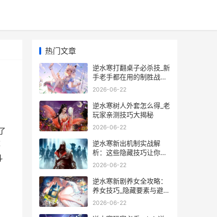
热门文章
逆水寒打翻桌子必杀技_新
手老手都在用的制胜战术
全解析
2026-06-22
逆水寒树人外套怎么得_老
玩家亲测技巧大揭秘
2026-06-22
了
逆水寒新出机制实战解
都
析：这些隐藏技巧让你少
斗
走弯路
2026-06-22
逆水寒新剧养女全攻略：
养女技巧_隐藏要素与避坑
指南
2026-06-22