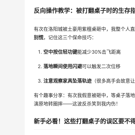
反向操作教学：被打翻桌子时的生存
有次在洛阳城被土豪用紫檀桌砸中，我整个人直
别慌
，记住这三个保命技巧：
空中按住轻功键
能减少30%击飞距离
落地瞬间使用闪避
可以触发二次位移
注意观察家具坠落轨迹
（很多高手会故意让
有个趣事分享：有次我假意被砸中，等桌子落地
演原地转圈摔——这波反杀笑到我内伤！
新手必看！这些打翻桌子的误区要不