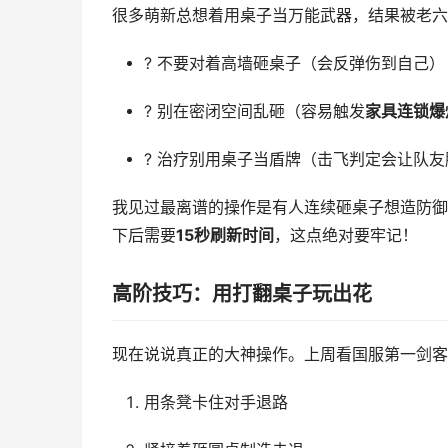
很多萌新总想着用桌子当万能武器，结果被老六
? 不要对着高墙砸桌子（会反弹伤到自己）
? 别在密闭空间乱砸（容易触发
家具连锁爆
? 治疗别用桌子当盾牌（击飞判定会让队友
我见过最离谱的操作是有人连续砸桌子想造防御
下后需要
15秒刷新时间
，这点绝对要牢记！
高阶技巧：用打翻桌子玩出花
现在说说真正的大神操作。上周看国服第一剑客
用条凳卡住对手退路