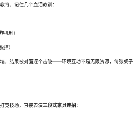
教育。记住几个血泪教训：
炸
机制）
脱控）
墙，结果被对面逐个击破——环境互动不是无限资源，每张桌子
打竞技场，直接表演
三段式家具连招
：