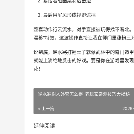
紧接着砸圆桌制造击退
最后用屏风形成视野遮挡
整套动作行云流水，对手直接被玩得找不着北。
漂移"特效，这波操作直接让我在师门里涨粉三
说到底，逆水寒打翻桌子就像武林中的奇门遁甲
就能上演绝地反击的好戏。要是你在游戏里发现
花！
逆水寒树人外套怎么得_老玩家亲测技巧大揭秘
« 上一篇
2026
延伸阅读