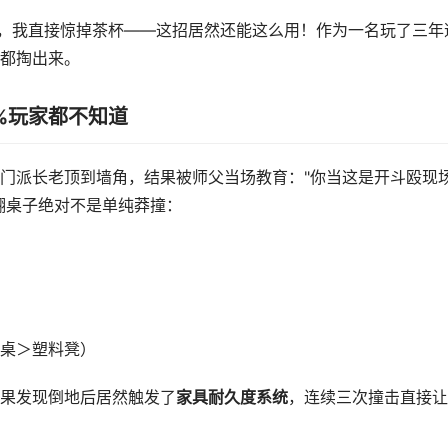
盘，我直接惊掉茶杯——这招居然还能这么用！作为一名玩了三年
都掏出来。
%玩家都不知道
门派长老顶到墙角，结果被师父当场教育："你当这是开斗殴现
翻桌子绝对不是单纯莽撞：
桌＞塑料凳）
果发现倒地后居然触发了
家具耐久度系统
，连续三次撞击直接让