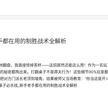
手都在用的制胜战术全解析
绝地翻盘，我直接惊掉茶杯——这招居然还能这么用！作为一名玩
的秘密都掏出来。打翻桌子不是莽夫行为！这些细节90%玩家
把对方门派长老顶到墙角，结果被师父当场教育："你当这是开
翻桌子必杀技_新手老手都在用的制胜战术全解析