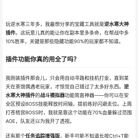
玩逆水寒三年多，我最想分享的宝藏工具就是
逆水寒大神
插件
。这玩意儿真的能让你在副本里多条命，在帮战中多
10%胜率，关键是那些隐藏功能90%的玩家都不知道。
插件功能你真的用全了吗？
我刚装插件那会儿，只会用自动寻路和挂机打金，直到某
天在茶馆偶遇老玩家，才惊觉自己错过了太多好东西。
逆
水寒大神插件
的
战斗模拟器
功能简直神器——你可以在安
全区预设BOSS技能释放时间轴，提前练好闪避走位。上周
打苍梧宫BOSS时，我就是靠这个功能在70%血量躲过范围
AOE，队友还以为我开了透视。
还有那个
任务追踪增强版
，新手可能不知道长按Ctrl+T能