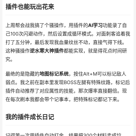
插件也能玩出花来
上周帮会战我搞了个骚操作，用插件的
AI学习
功能录了自
己100次闪避动作，然后设置成循环模式。对面刺客追着我
打了五分钟，最后发现我血量纹丝不动，直接气得下线。
这种骚操作
逆水寒大神插件
都能实现，就是得花点时间研
究。
最绝的是隐藏的
地图标记系统
，按住Alt+M可以标记敌人
弱点。我之前在副本里发现BOSS左腿有特殊纹路，标记后
插件自动推荐了对应属性的技能，那次爆率直接翻倍。现
在每次刷本我都会带个记事本，把特殊标记都记下来。
我的插件成长日记
记得第一次用插件自动打金，结果把300个材料卖成垃