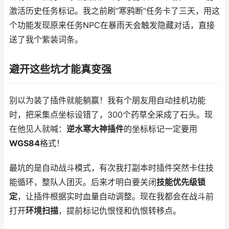
激活历史任务标记。我之前刷“寒鸦断”任务卡了三天，用这
个功能发现原来任务NPC在暴雨天会触发隐藏对话，直接
送了我个紫装词条。
避开这些坑才能真变强
别以为装了插件就能躺赢！我有个朋友用自动挂机功能
时，把采集点坐标设错了，300个药草全采成了石头。现
在他见人就喊：
逆水寒大神插件
的坐标标记一定要用
WGS84
格式！
最坑的是自动战斗模式，有次我打副本时插件突然卡住技
能循环，整队人团灭。后来才明白要关闭
技能优先级锁
定
，让插件根据实时血量自动调整。现在我都会在战斗前
打开
环境扫描
，提前标记仇恨怪和仇恨转移点。