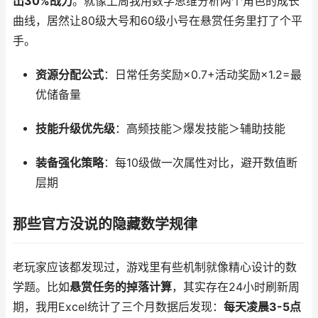
出30%战力
。就像上周我用数学思维分析两个角色的成长
曲线，居然让80级大号和60级小号在悬赏任务里打了个平
手。
资源分配公式
：日常任务奖励×0.7+活动奖励×1.2=最
优储备量
技能升级优先级
：高频技能＞爆发技能＞辅助技能
装备强化策略
：每10级做一次属性对比，避开数值断
层期
那些官方没说的隐藏数学规律
老玩家应该都发现过，游戏里有些机制就像精心设计的数
学题。比如
悬赏任务的掉落计算
，其实存在24小时刷新周
期，我用Excel统计了三个月数据后发现：
每天凌晨3-5点