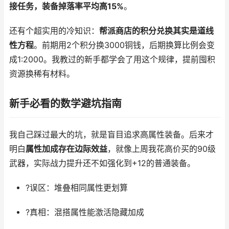
接任务，装备掉落率平均高15%
。
还有个超实用的冷知识：
帮派商店的积分兑换其实是道线
性方程
。前期用2个积分换3000铜钱，后期换算比例会变
成1:2000。我教过的新手都学会了用这个规律，提前囤积
资源换稀有材料。
新手必看的数学避坑指南
我自己踩过最大的坑，就是盲目追求高属性装备。后来才
明白
属性加成存在边际效益
，就像上周我花高价买的90级
武器，实际战力提升还不如强化到+12的普通装备。
?误区：堆叠相同属性更划算
?真相：混搭属性能激活隐藏加成