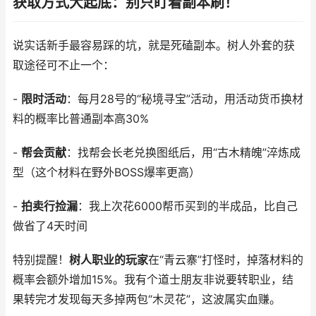
获取方式大起底：别只盯着副本刷！
说实话新手最容易踩的坑，就是死磕副本。树人外套的获
取途径可不止一个：
-
限时活动
：每月28号的“秘境寻宝”活动，用活动货币换材
料的概率比普通副本高30%
-
帮会贡献
：找帮会长老兑换图纸后，用“古木精魄”淬炼成
型（这个材料在野外BOSS爆率更高）
-
拍卖行捡漏
：我上次花6000帮币买到的半成品，比自己
做省了4天时间
特别提醒！
树人职业的玩家
在“青云寨”打怪时，掉落材料的
概率会额外增加15%。我有个道士朋友非说要转职业，结
果转完才发现每天多掉两包“木灵花”，这波属实血赚。