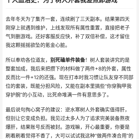
个人血泪史：为了树人外套我差点卸游戏
去年冬天为了集齐一套，连续刷了三天副本。结果第四天
刚穿上就遇到维护，上线发现所有属性重置，直接把老子
气到删游戏。还好客服反应快，补了双倍补偿，这才留住
我这颗摇摇欲坠的氪金心脏。
所以奉劝各位道友，
别死磕单件装备
！树人套装讲究的是
整套加成，我后来把攒下的材料做了两件+8的外套，属性
反而比一件+12的还强。现在打本时我习惯让队友穿不同部
位的套装，既能分担风险，又能在副本里搞些“你穿胸甲我
穿护腕”的小互动，比死命堆满一件有意思多了。
最后说句掏心窝子的建议：逆水寒树人外套确实值得肝，
但别让它变成负担。我见过太多人为了追求完美装备熬夜
爆肝，结果账号反而被封。游戏嘛，开心最重要，你要是
刷着刷着觉得不香了，大可以试试我这种“做两件凑合用”的