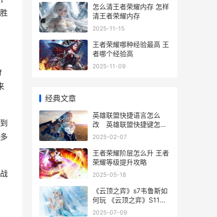
怎么清王者荣耀内存 怎样
胜
清王者荣耀内存
2025-11-15
王者荣耀哪种经验最高 王
者哪个经验高
2025-11-09
f
来
经典文章
英雄联盟快捷语言怎么
到
改 英雄联盟快捷键怎么
改
多
2025-02-07
王者荣耀阶层怎么升 王者
荣耀等级提升攻略
战
2025-05-18
《云顶之弈》s7韦鲁斯如
何玩 《云顶之弈》S11赛
季中都有什么羁绊
2025-07-09