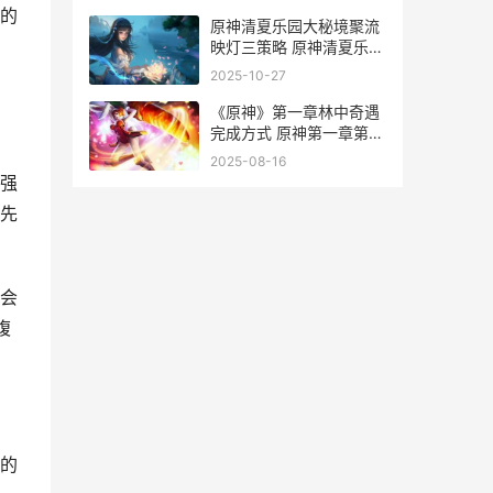
的
原神清夏乐园大秘境聚流
映灯三策略 原神清夏乐园
大秘境剧情
2025-10-27
《原神》第一章林中奇遇
完成方式 原神第一章第四
幕攻略
2025-08-16
强
先
会
腹
的