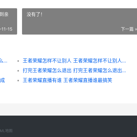
到亲
没有了！
-11-15
下一篇 
王者荣耀诸侯封地在哪 诸侯在封国内享有什么权利
王者荣耀怎样不让别人 王者荣耀怎样不让别人看到亲密关系
打完王者荣耀怎么退出 打完王者荣耀怎么退出登录
完成
王者荣耀直播有谁 王者荣耀直播谁最搞笑
XML地图