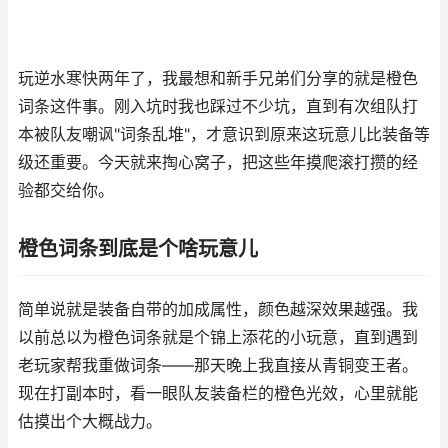
玩逆水寒快两年了，我最想和新手兄弟们分享的就是橙色
词条这件事。刚入坑时我也踩过不少坑，直到有次组队打
本被队友嘲讽"词条乱堆"，才意识到原来这玩意儿比装备等
级还重要。今天就来掏心窝子，把这些年摸爬滚打攒的经
验都交给你。
橙色词条到底是个啥玩意儿
简单说就是装备自带的加成属性，颜色越深效果越强。我
以前总以为橙色词条就是个锦上添花的小玩意，直到遇到
老玩家帮我重做词条——那天晚上我直接从青铜变王者。
现在打副本时，看一眼队友装备栏的橙色光效，心里就能
估摸出个大概战力。