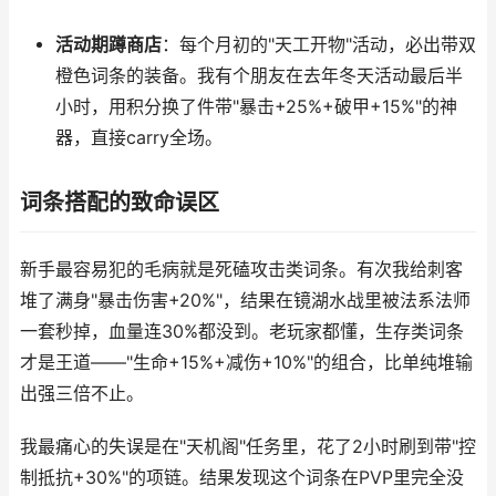
活动期蹲商店
：每个月初的"天工开物"活动，必出带双
橙色词条的装备。我有个朋友在去年冬天活动最后半
小时，用积分换了件带"暴击+25%+破甲+15%"的神
器，直接carry全场。
词条搭配的致命误区
新手最容易犯的毛病就是死磕攻击类词条。有次我给刺客
堆了满身"暴击伤害+20%"，结果在镜湖水战里被法系法师
一套秒掉，血量连30%都没到。老玩家都懂，生存类词条
才是王道——"生命+15%+减伤+10%"的组合，比单纯堆输
出强三倍不止。
我最痛心的失误是在"天机阁"任务里，花了2小时刷到带"控
制抵抗+30%"的项链。结果发现这个词条在PVP里完全没