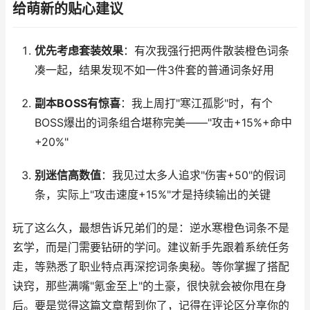
给萌新的贴心建议
优先考虑套装效果
：有次我强行把两件散装橙色词条
凑一起，结果发现不如一件3件套的普通词条好用
副本BOSS有惊喜
：我上周打"寒江孤影"时，有个
BOSS爆出的词条组合堪称完美——"攻击+15%+命中
+20%"
别迷信高数值
：我见过太多人追求"伤害+50"的假词
条，实际上"攻击速度+15%"才是持续输出的关键
玩了这么久，最想告诉兄弟们的是：逆水寒橙色词条不是
玄学，而是门需要钻研的学问。建议新手先跟着系统任务
走，等熟悉了职业特点再深挖词条奥秘。等你掌握了搭配
诀窍，那些满嘴"氪金至上"的土豪，很快就会被你甩在身
后。要是觉得这篇文章帮到你了，记得在评论区分享你的