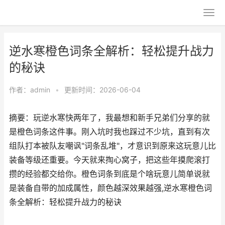
逆水寒橙色词条全解析：轻松提升战力
的秘诀
作者：
admin
•
更新时间：2026-06-04
摘要：玩逆水寒快两年了，我最想和新手兄弟们分享的就
是橙色词条这件事。刚入坑时我也踩过不少坑，直到有次
组队打本被队友嘲讽"词条乱堆"，才意识到原来这玩意儿比
装备等级还重要。今天就来掏心窝子，把这些年摸爬滚打
攒的经验都交给你。橙色词条到底是个啥玩意儿简单说就
是装备自带的加成属性，颜色越深效果越强,逆水寒橙色词
条全解析：轻松提升战力的秘诀