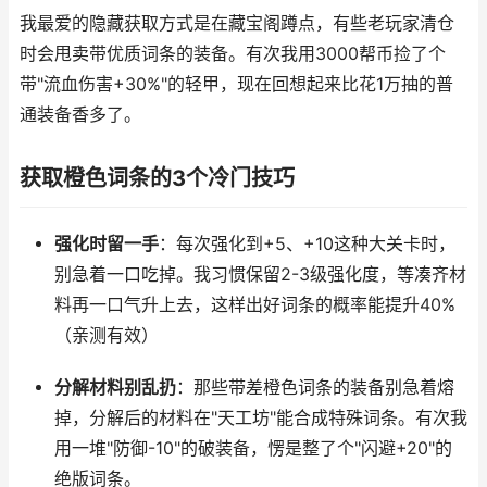
我最爱的隐藏获取方式是在藏宝阁蹲点，有些老玩家清仓
时会甩卖带优质词条的装备。有次我用3000帮币捡了个
带"流血伤害+30%"的轻甲，现在回想起来比花1万抽的普
通装备香多了。
获取橙色词条的3个冷门技巧
强化时留一手
：每次强化到+5、+10这种大关卡时，
别急着一口吃掉。我习惯保留2-3级强化度，等凑齐材
料再一口气升上去，这样出好词条的概率能提升40%
（亲测有效）
分解材料别乱扔
：那些带差橙色词条的装备别急着熔
掉，分解后的材料在"天工坊"能合成特殊词条。有次我
用一堆"防御-10"的破装备，愣是整了个"闪避+20"的
绝版词条。