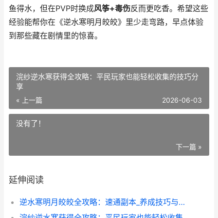
鱼得水，但在PVP时换成
风筝+毒伤
反而更吃香。希望这些
经验能帮你在《逆水寒明月皎皎》里少走弯路，早点体验
到那些藏在剧情里的惊喜。
浣纱逆水寒获得全攻略：平民玩家也能轻松收集的技巧分
享
« 上一篇
2026-06-03
没有了！
下一篇 »
延伸阅读
逆水寒明月皎皎全攻略：速通副本_养成技巧与隐藏剧情揭秘
浣纱逆水寒获得全攻略：平民玩家也能轻松收集的技巧分享