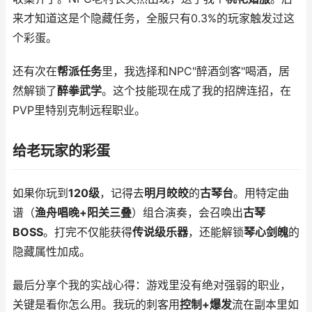
来才知道这是个隐藏任务，全服只有0.3%的玩家触发过这
个彩蛋。
还有次在
帮派任务
里，我选择和NPC"醉酒剑客"喝酒，居
然解锁了
醉拳武学
。这个技能现在成了我的招牌连招，在
PVP里特别克制远程职业。
给老玩家的彩蛋
如果你玩到
120级
，记得去
明月皎皎
的
古琴台
。用特定曲
谱（
渔舟唱晚+阳关三叠
）组合演奏，会召唤出
古琴
BOSS
。打完不仅能获得
传说级乐器
，还能解锁
琴心剑魄
的
隐藏属性加成。
最后分享个我的实战心得：游戏里没有绝对强弱的职业，
关键是看你怎么用。我玩的刺客用
控制+爆发
流在副本里如