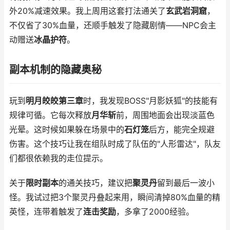
外20%减速效果。我上周用这套打法通关了
玄武岩洞窟
，
不仅省了30%血量，还顺手触发了隐藏剧情——NPC会主
动赠送
冰晶护符
。
副本机制的隐藏奥秘
玩到
明月皎皎第三章
时，我发现BOSS"月影妖狐"的技能有
规律可循。它每次释放
月华斩
前，周围地面会出现淡蓝色
光晕。这时候如果躲在场景中的
石灯笼
后方，能完全规避
伤害。这个技巧让我在组队时成了队伍的"人形雷达"，队友
们都很依赖我的走位提示。
关于
限时副本
的通关技巧，建议把
聚灵丹
留到最后一波小
怪。我试过把3个聚灵丹叠起来用，瞬间清掉80%血量的精
英怪，连带着触发了
连击奖励
，多拿了2000经验。