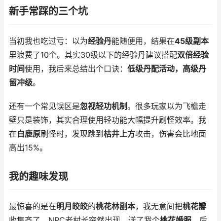
新手常踩的三个坑
当初我也吃过亏：以为
经验丹
能随便用，结果在
45级副本
里浪费了10个。其实30级以下的经验丹建议搭配
双倍经验
时间
使用，我后来总结出个口诀：
低级丹配活动，高级丹
留冲级
。
还有一个常见误区是
忽视轻功机制
。很多玩家以为飞檐走
壁只是装饰，其实合理使用轻功能大幅提升刷怪效率。我
在
白鹿原
刷怪时，发现跳到
枯井上方
攻击，伤害会比地面
高出15%。
我的趣味发现
最惊喜的是在
明月皎皎
的
桃花林副本
，我无意间把
桃花瓣
收集齐了。NPC老村长突然出现，送了我个
桃花婚服
。后