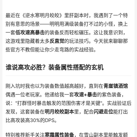
最近在《逆水寒明月皎皎》里肝副本时，我遇到了一个特
别有意思的场景——明明用满级装备打不过的小怪，换上
一套
低攻速高暴击
的装备反而轻松碾压。这让我意识到，
这游戏里隐藏着太多
反直觉
的玩法技巧。今天就来聊聊那
些官方不教但能让你少走弯路的实战经验。
谁说高攻必胜？装备属性搭配的玄机
刚入坑时我也以为装备数值越高越好，直到在
青崖镇酒馆
偶遇一位老玩家。他递给我一套
攻速+暴击
的紫色装备，
说："打群怪时暴击触发的范围伤害才是关键"。实战验证后
发现，这套装备在
明月皎皎副本
里，配合
闪避走位
能打出
比高攻装高30%的DPS。
特别推荐新手关注
寒霜属性装备
，在雪山副本里能触发额