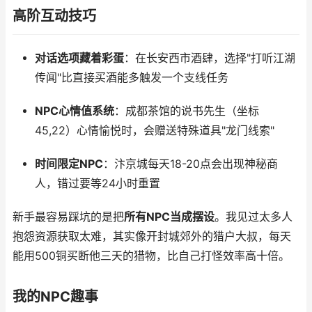
高阶互动技巧
对话选项藏着彩蛋
：在长安西市酒肆，选择"打听江湖
传闻"比直接买酒能多触发一个支线任务
NPC心情值系统
：成都茶馆的说书先生（坐标
45,22）心情愉悦时，会赠送特殊道具"龙门线索"
时间限定NPC
：汴京城每天18-20点会出现神秘商
人，错过要等24小时重置
新手最容易踩坑的是把
所有NPC当成摆设
。我见过太多人
抱怨资源获取太难，其实像开封城郊外的猎户大叔，每天
能用500铜买断他三天的猎物，比自己打怪效率高十倍。
我的NPC趣事