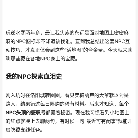
玩逆水寒两年多，最让我头疼的永远是面对地图上密密麻
麻的NPC图标却不知道该找谁。直到我总结出这套NPC互
动技巧，才真正体会到这些"活地图"的含金量。今天就来聊
聊那些藏在各地NPC身上的宝藏。
我的NPC探索血泪史
刚入坑时在洛阳城转圈圈，看见卖糖葫芦的大爷就以为是
路人，结果错过每日限购的稀有材料。后来才知道，
每个
NPC头顶的感叹号
都藏着秘密。现在我习惯看到小地图上
的红点就凑上去聊两句，有时候一句"最近可有闲事"就能开
启隐藏支线任务。