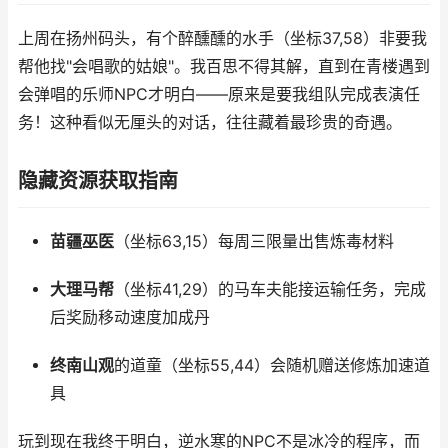
上周在扬州码头，有个醉醺醺的水手（坐标37,58）非要我
帮他找"会唱歌的姑娘"。我百思不得其解，直到在青楼遇到
会弹唱的乐师NPC才明白——原来是要我组队完成表演任
务！这种看似无厘头的对话，往往藏着最珍贵的奇遇。
隐藏资源获取指南
苗疆巫医
（坐标63,15）每周三限量出售炼毒材料
大理马帮
（坐标41,29）的马车夫能接运输任务，完成
后奖励移动速度加成丹
终南山观
的道童（坐标55,44）会随机赠送修炼加速道
具
玩到现在我终于明白，逆水寒的NPC不是冰冷的程序，而