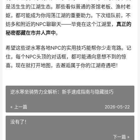
是活生生的江湖生态。那些看似普通的茶馆老板、渔村老
妪，都可能成为你闯荡江湖的重要助力。下次组队前，不
妨多和附近的NPC聊聊天——毕竟在这个江湖里，
真正的
秘密都藏在市井人声中
。
希望这些逆水寒各地NPC的实用技巧能帮你少走弯路。记
住，每个NPC头顶的对话框，都可能通向意想不到的惊
喜。现在就打开地图，去邂逅属于你的江湖奇遇吧！
逆水寒坐骑势力全解析：新手速成指南与隐藏技巧
« 上一篇
2026-05-22
没有了！
下一篇 »