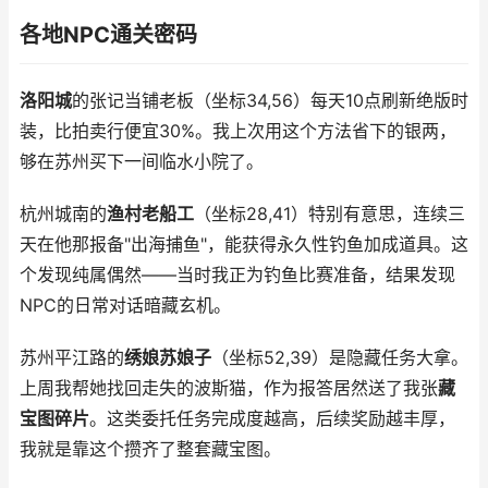
各地NPC通关密码
洛阳城
的张记当铺老板（坐标34,56）每天10点刷新绝版时
装，比拍卖行便宜30%。我上次用这个方法省下的银两，
够在苏州买下一间临水小院了。
杭州城南的
渔村老船工
（坐标28,41）特别有意思，连续三
天在他那报备"出海捕鱼"，能获得永久性钓鱼加成道具。这
个发现纯属偶然——当时我正为钓鱼比赛准备，结果发现
NPC的日常对话暗藏玄机。
苏州平江路的
绣娘苏娘子
（坐标52,39）是隐藏任务大拿。
上周我帮她找回走失的波斯猫，作为报答居然送了我张
藏
宝图碎片
。这类委托任务完成度越高，后续奖励越丰厚，
我就是靠这个攒齐了整套藏宝图。