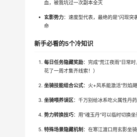
血，被我坑过一次副本全灭
玄影势力
：速度型代表，最绝的是"闪现突
命
新手必看的5个冷知识
每日任务隐藏奖励
：完成"荒江夜雨"日常
花了一周才集齐线索！）
坐骑技能组合公式
：火+风系能激活"烈焰
坐骑喂养误区
：千万别给冰系吃火属性丹药
势力转换技巧
：用"魂玉丹"可以临时切换
特殊场景隐藏机制
：在寒江渡口用玄影坐骑