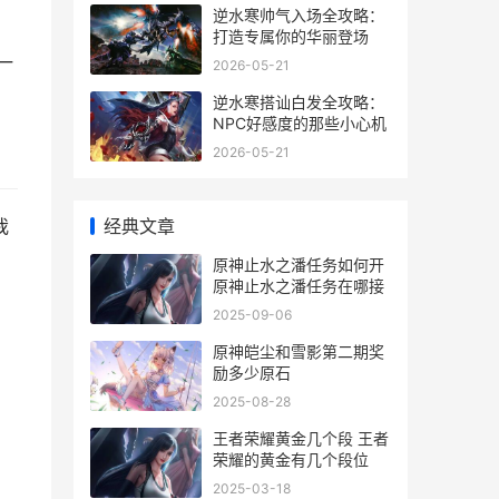
逆水寒帅气入场全攻略：
打造专属你的华丽登场
一
2026-05-21
逆水寒搭讪白发全攻略：
NPC好感度的那些小心机
2026-05-21
经典文章
我
原神止水之潘任务如何开
原神止水之潘任务在哪接
2025-09-06
原神皑尘和雪影第二期奖
励多少原石
2025-08-28
王者荣耀黄金几个段 王者
荣耀的黄金有几个段位
2025-03-18