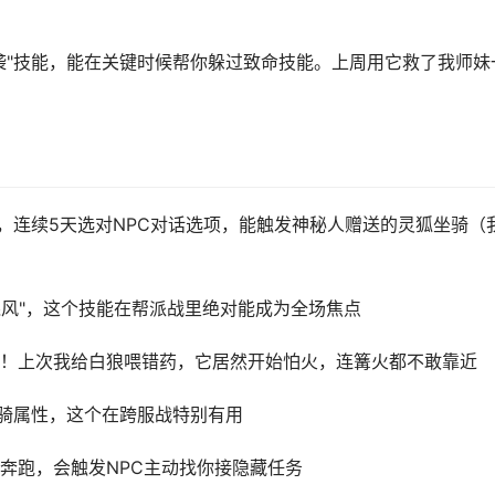
袭"技能，能在关键时候帮你躲过致命技能。上周用它救了我师妹
时，连续5天选对NPC对话选项，能触发神秘人赠送的灵狐坐骑（
飓风"，这个技能在帮派战里绝对能成为全场焦点
！上次我给白狼喂错药，它居然开始怕火，连篝火都不敢靠近
坐骑属性，这个在跨服战特别有用
奔跑，会触发NPC主动找你接隐藏任务