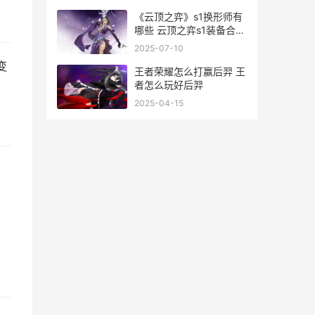
《云顶之弈》s1换形师有
哪些 云顶之弈s1装备合成
表
2025-07-10
变
王者荣耀怎么打赢后羿 王
者怎么玩好后羿
2025-04-15