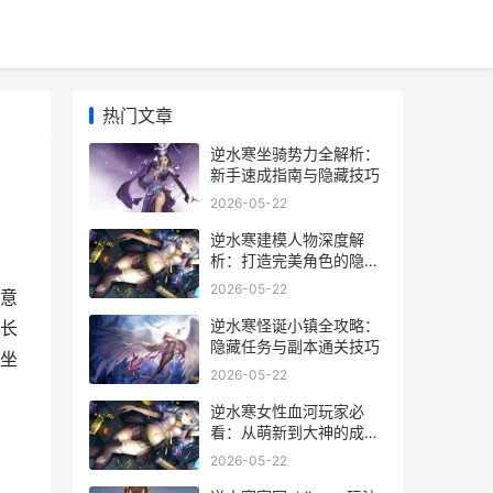
热门文章
逆水寒坐骑势力全解析：
新手速成指南与隐藏技巧
2026-05-22
逆水寒建模人物深度解
析：打造完美角色的隐藏
技巧
2026-05-22
意
逆水寒怪诞小镇全攻略：
长
隐藏任务与副本通关技巧
坐
2026-05-22
逆水寒女性血河玩家必
看：从萌新到大神的成长
指南
2026-05-22