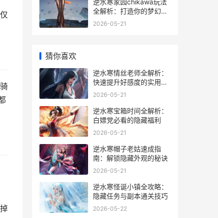
逆水寒家园chikawa玩法
全解析：打造你的梦幻小
仅
窝
2026-05-21
猜你喜欢
逆水寒情丝老师全解析：
快速提升好感度的实用技
骑
巧
2026-05-21
都
逆水寒宝箱时间全解析：
白嫖党必看的隐藏福利
2026-05-21
逆水寒帽子老姑速成指
南：解锁隐藏外观的秘诀
它
2026-05-21
逆水寒怪诞小镇全攻略：
隐藏任务与副本通关技巧
续掉
2026-05-22