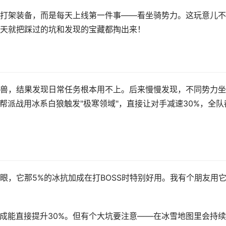
打架装备，而是每天上线第一件事——看坐骑势力。这玩意儿不
天就把踩过的坑和发现的宝藏都掏出来！
兽，结果发现日常任务根本用不上。后来慢慢发现，不同势力坐
帮派战用冰系白狼触发"极寒领域"，直接让对手减速30%，全队
眼，它那5%的冰抗加成在打BOSS时特别好用。我有个朋友用
加成能直接提升30%。但有个大坑要注意——在冰雪地图里会持