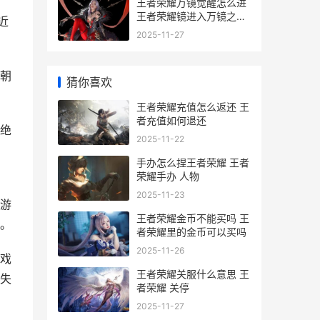
王者荣耀万镜觉醒怎么进
王者荣耀镜进入万镜之厅
近
漫画
2025-11-27
朝
猜你喜欢
王者荣耀充值怎么返还 王
者充值如何退还
绝
2025-11-22
手办怎么捏王者荣耀 王者
荣耀手办 人物
2025-11-23
游
王者荣耀金币不能买吗 王
。
者荣耀里的金币可以买吗
2025-11-26
戏
王者荣耀关服什么意思 王
失
者荣耀 关停
2025-11-27