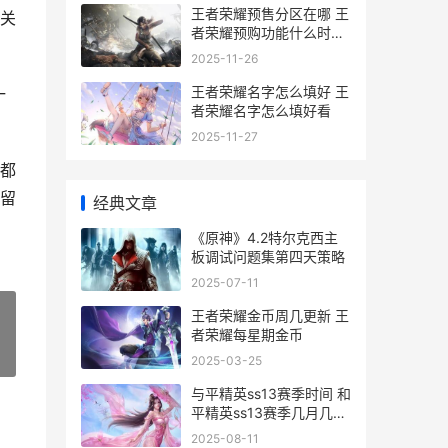
王者荣耀预售分区在哪 王
关
者荣耀预购功能什么时候
出的
2025-11-26
王者荣耀名字怎么填好 王
一
者荣耀名字怎么填好看
2025-11-27
都
留
经典文章
《原神》4.2特尔克西主
板调试问题集第四天策略
2025-07-11
王者荣耀金币周几更新 王
者荣耀每星期金币
»
2025-03-25
与平精英ss13赛季时间 和
平精英ss13赛季几月几日
上线
2025-08-11