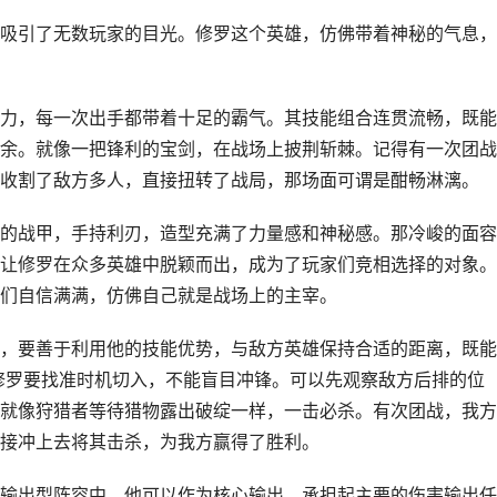
吸引了无数玩家的目光。修罗这个英雄，仿佛带着神秘的气息，
力，每一次出手都带着十足的霸气。其技能组合连贯流畅，既能
余。就像一把锋利的宝剑，在战场上披荆斩棘。记得有一次团战
收割了敌方多人，直接扭转了战局，那场面可谓是酣畅淋漓。
的战甲，手持利刃，造型充满了力量感和神秘感。那冷峻的面容
让修罗在众多英雄中脱颖而出，成为了玩家们竞相选择的对象。
们自信满满，仿佛自己就是战场上的主宰。
，要善于利用他的技能优势，与敌方英雄保持合适的距离，既能
，修罗要找准时机切入，不能盲目冲锋。可以先观察敌方后排的位
就像狩猎者等待猎物露出破绽一样，一击必杀。有次团战，我方
接冲上去将其击杀，为我方赢得了胜利。
输出型阵容中，他可以作为核心输出，承担起主要的伤害输出任