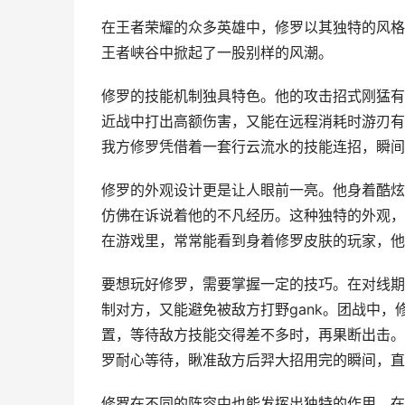
在王者荣耀的众多英雄中，修罗以其独特的风格
王者峡谷中掀起了一股别样的风潮。
修罗的技能机制独具特色。他的攻击招式刚猛有
近战中打出高额伤害，又能在远程消耗时游刃有
我方修罗凭借着一套行云流水的技能连招，瞬间
修罗的外观设计更是让人眼前一亮。他身着酷炫
仿佛在诉说着他的不凡经历。这种独特的外观，
在游戏里，常常能看到身着修罗皮肤的玩家，他
要想玩好修罗，需要掌握一定的技巧。在对线期
制对方，又能避免被敌方打野gank。团战中
置，等待敌方技能交得差不多时，再果断出击。
罗耐心等待，瞅准敌方后羿大招用完的瞬间，直
修罗在不同的阵容中也能发挥出独特的作用。在