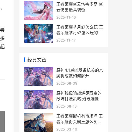
王者荣耀赵云伤害多高 赵
，
云伤害最高装备
2025-11-16
王者荣耀芈月s7怎么玩 王
尝
者荣耀芈月s7怎么玩的
多
2025-11-17
起
经典文章
原神4.1最凶发条机关的八
魔将成就如何解开
2025-08-09
原神残像暗战烧尽驭雷的
敌阵打法策略 残破雕像
2025-08-18
王者荣耀街机有市场吗 王
者荣耀街头霸王怎么买最
便宜
2025-03-16
»