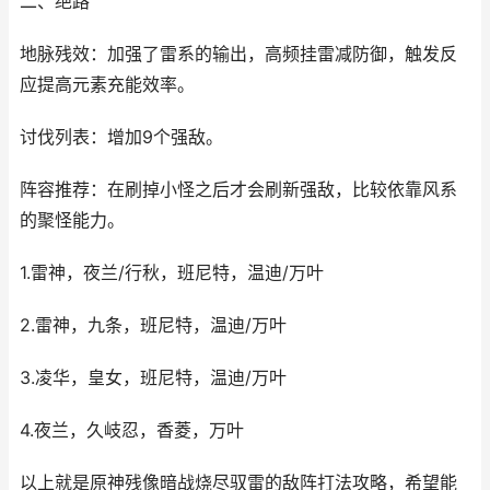
二、绝路
地脉残效：加强了雷系的输出，高频挂雷减防御，触发反
应提高元素充能效率。
讨伐列表：增加9个强敌。
阵容推荐：在刷掉小怪之后才会刷新强敌，比较依靠风系
的聚怪能力。
1.雷神，夜兰/行秋，班尼特，温迪/万叶
2.雷神，九条，班尼特，温迪/万叶
3.凌华，皇女，班尼特，温迪/万叶
4.夜兰，久岐忍，香菱，万叶
以上就是原神残像暗战烧尽驭雷的敌阵打法攻略，希望能