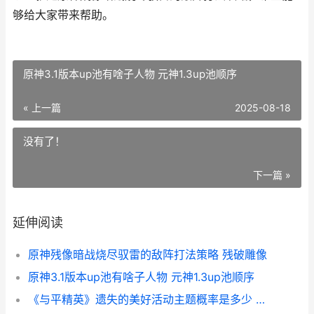
够给大家带来帮助。
原神3.1版本up池有啥子人物 元神1.3up池顺序
« 上一篇
2025-08-18
没有了！
下一篇 »
延伸阅读
原神残像暗战烧尽驭雷的敌阵打法策略 残破雕像
原神3.1版本up池有啥子人物 元神1.3up池顺序
《与平精英》遗失的美好活动主题概率是多少 和平精英遗