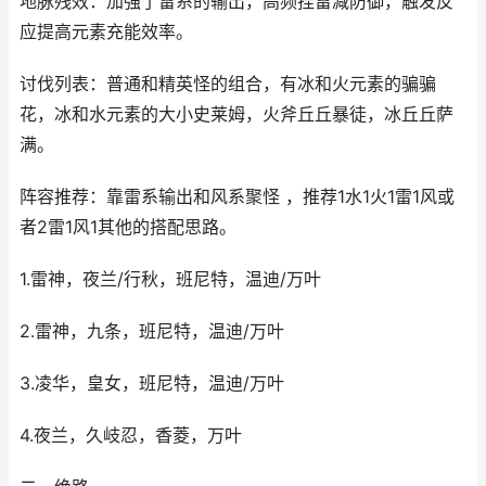
地脉残效：加强了雷系的输出，高频挂雷减防御，触发反
应提高元素充能效率。
讨伐列表：普通和精英怪的组合，有冰和火元素的骗骗
花，冰和水元素的大小史莱姆，火斧丘丘暴徒，冰丘丘萨
满。
阵容推荐：靠雷系输出和风系聚怪 ，推荐1水1火1雷1风或
者2雷1风1其他的搭配思路。
1.雷神，夜兰/行秋，班尼特，温迪/万叶
2.雷神，九条，班尼特，温迪/万叶
3.凌华，皇女，班尼特，温迪/万叶
4.夜兰，久岐忍，香菱，万叶