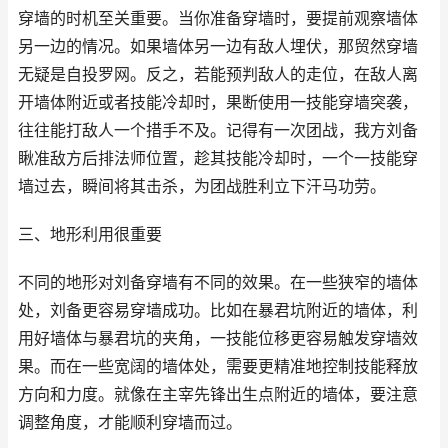
穿墙的时机至关重要。当你准备穿墙时，要提前观察墙体
另一边的情况。如果墙体另一边有敌人埋伏，那贸然穿墙
无疑是自投罗网。反之，若能预判敌人的走位，在敌人离
开墙体附近或者技能冷却时，果断使用一技能穿墙突袭，
往往能打敌人一个措手不及。记得有一次团战，我方刘备
瞅准敌方后排法师位置，趁其技能冷却时，一个一技能穿
墙过去，瞬间将其击杀，为团战胜利立下汗马功劳。
三、地形利用很重要
不同的地形对刘备穿墙有不同的效果。在一些狭窄的墙体
处，刘备更容易穿墙成功。比如在暴君坑附近的墙体，利
用好墙体与暴君坑的夹角，一技能位移更容易触发穿墙效
果。而在一些宽阔的墙体处，需要更精准地控制技能释放
方向和力度。就像在主宰先锋出生点附近的墙体，要注意
调整角度，才能顺利穿墙而过。