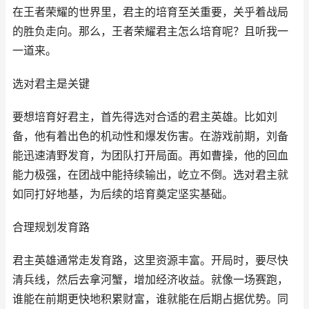
在王者荣耀的世界里，君主的培育至关重要，关乎着战局
的胜负走向。那么，王者荣耀君主怎么培育呢？且听我一
一道来。
选对君主是关键
要想培育好君主，首先得选对合适的君主英雄。比如刘
备，他有着出色的机动性和爆发伤害。在游戏前期，刘备
能迅速清野发育，为团队打开局面。再如曹操，他的回血
能力极强，在团战中能持续输出，屹立不倒。选对君主就
如同打好地基，为后续的培育奠定坚实基础。
合理规划发育路
君主英雄通常走发育路，这里资源丰富。开局时，要尽快
清兵线，然后去拿河蟹，增加经济收益。就像一场赛跑，
谁能在前期更快地积累财富，谁就能在后期占据优势。同