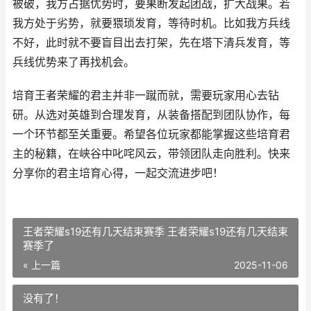
被破，我方占据优势时，要果断发起团战，扩大战果。若
我方处于劣势，就要猥琐发育，等待时机。比如我方兵线
不好，此时就不要盲目出去打架，先在塔下清兵发育，等
兵线优势来了再找机会。
培育王者荣耀的君主并非一蹴而就，需要玩家用心去钻
研。从选对英雄到合理发育，从装备搭配到团队协作，每
一个环节都至关重要。希望各位玩家都能掌握这些培育君
主的秘籍，在峡谷中叱咤风云，带领团队走向胜利。快来
分享你的君主培育心得，一起交流进步吧！
王者荣耀s19还有几天结束赛季 王者荣耀s19还有几天结束
赛季了
« 上一篇
2025-11-06
没有了！