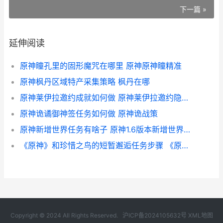
下一篇 »
延伸阅读
原神瞳孔里的固形魔咒在哪里 原神原神瞳精准
原神枫丹区域特产采集策略 枫丹在哪
原神莱伊拉邀约成就如何做 原神莱伊拉邀约隐藏成就
原神诡谲御神签任务如何做 原神诡战策
原神新增世界任务有啥子 原神1.6版本新增世界任务
《原神》和珍惜之鸟的短暂邂逅任务步骤 《原神》和珍惜的区别
Copyright © 2024 All Rights Reserved.
沪ICP备2024105632号
XML地图