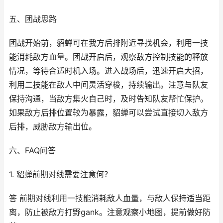
五、团战思路
团战开始前，貂蝉可在我方后排附近寻找机会，利用一技
能消耗敌方血量。团战开启后，观察敌方控制技能的释放
情况，等待合适时机入场。进入战场后，迅速开启大招，
利用二技能在敌人中间灵活穿梭，持续输出。注意与队友
保持沟通，当敌方集火自己时，及时告知队友帮忙保护。
如果敌方后排位置较为暴露，貂蝉可以尝试直接切入敌方
后排，威胁敌方输出位。
六、FAQ问答
1. 貂蝉前期对线需要注意何？
答 前期对线利用一技能消耗敌人血量，与敌人保持适当距
离，防止被敌方打野gank。注意观察小地图，提前做好防