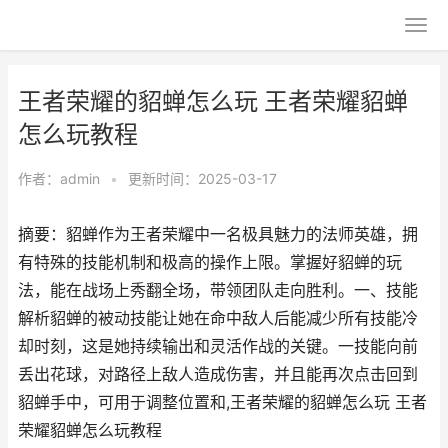
王者荣耀的貂蝉怎么玩 王者荣耀貂蝉
怎么玩教程
作者：
admin
•
更新时间：2025-03-17
摘要：貂蝉作为王者荣耀中一名极具魅力的法师英雄，拥
有特殊的技能机制和极高的操作上限。掌握好貂蝉的玩
法，能在战场上秀翻全场，带领团队走向胜利。一、技能
解析貂蝉的被动技能让她在命中敌人后能减少所有技能冷
却时刻，这是她持续输出和灵活作战的关键。一技能向前
丢出花球，对路径上敌人造成伤害，并且能再次点击回到
貂蝉手中，可用于调整位置和,王者荣耀的貂蝉怎么玩 王者
荣耀貂蝉怎么玩教程