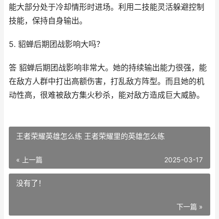
能大部分处于冷却情形时进场。利用二技能灵活躲避控制
技能，保持自身输出。
5. 貂蝉后期团战影响大吗？
答 貂蝉后期团战影响非常大。她的持续输出能力很强，能
在敌方人群中打出高额伤害，打乱敌方阵型。而且她的机
动性高，很难被敌方集火秒杀，能对敌方造成巨大威胁。
王者荣耀英雄怎么练 王者荣耀里的英雄怎么练
« 上一篇
2025-03-17
没有了！
下一篇 »