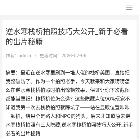
逆水寒栈桥拍照技巧大公开_新手必看
的出片秘籍
作者：
admin
•
更新时间：2026-07-09
摘要：最近在逆水寒里刷到一堆大佬的栈桥美图，直接把
我整破防了。作为一个拍照老手，今天就来和大家唠唠怎
么在逆水寒栈桥拍照时拍出惊艳效果，保证让你下次截图
都能当壁纸！栈桥机位怎么选？这些隐藏点位90%玩家不
知道我第一次去栈桥拍照就踩坑了——站在显眼位置咔咔
一顿拍，结果全是路人和NPC的狗头。后来才知道原来逆
水寒栈桥拍照有三大隐藏,逆水寒栈桥拍照技巧大公开_新手
必看的出片秘籍