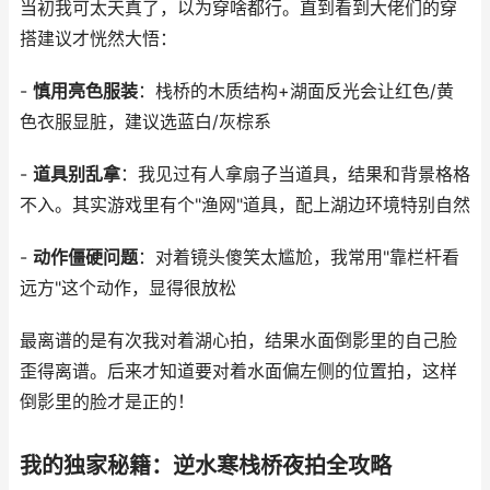
当初我可太天真了，以为穿啥都行。直到看到大佬们的穿
搭建议才恍然大悟：
-
慎用亮色服装
：栈桥的木质结构+湖面反光会让红色/黄
色衣服显脏，建议选蓝白/灰棕系
-
道具别乱拿
：我见过有人拿扇子当道具，结果和背景格格
不入。其实游戏里有个"渔网"道具，配上湖边环境特别自然
-
动作僵硬问题
：对着镜头傻笑太尴尬，我常用"靠栏杆看
远方"这个动作，显得很放松
最离谱的是有次我对着湖心拍，结果水面倒影里的自己脸
歪得离谱。后来才知道要对着水面偏左侧的位置拍，这样
倒影里的脸才是正的！
我的独家秘籍：逆水寒栈桥夜拍全攻略