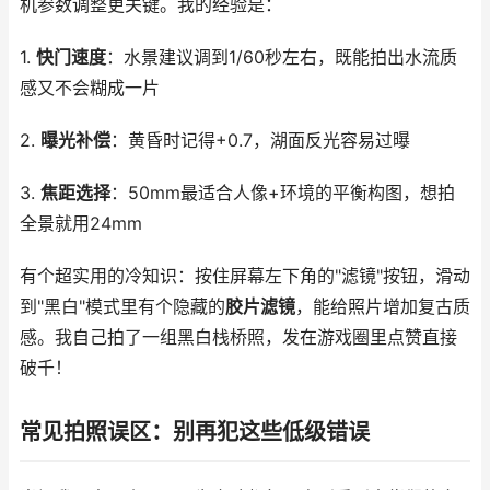
机参数调整更关键。我的经验是：
1.
快门速度
：水景建议调到1/60秒左右，既能拍出水流质
感又不会糊成一片
2.
曝光补偿
：黄昏时记得+0.7，湖面反光容易过曝
3.
焦距选择
：50mm最适合人像+环境的平衡构图，想拍
全景就用24mm
有个超实用的冷知识：按住屏幕左下角的"滤镜"按钮，滑动
到"黑白"模式里有个隐藏的
胶片滤镜
，能给照片增加复古质
感。我自己拍了一组黑白栈桥照，发在游戏圈里点赞直接
破千！
常见拍照误区：别再犯这些低级错误