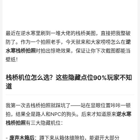
最近在逆水寒里刷到一堆大佬的栈桥美图，直接把我整破
防了。作为一个拍照老手，今天就来和大家唠唠怎么在
逆
水寒栈桥拍照
时拍出惊艳效果，保证让你下次截图都能当
壁纸！
栈桥机位怎么选？这些隐藏点位90%玩家不知
道
我第一次去栈桥拍照就踩坑了——站在显眼位置咔咔一顿
拍，结果全是路人和NPC的狗头。后来才知道原来
逆水寒
栈桥拍照
有三大隐藏机位：
-
废弃木箱后
：蹲下来从箱体缝隙拍，能避开大部分