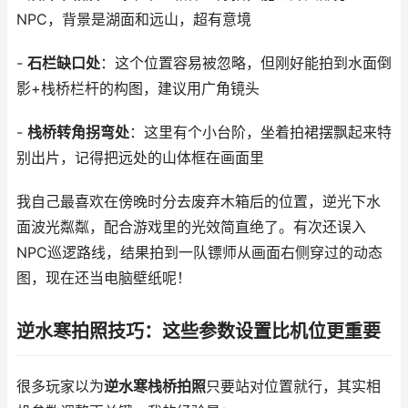
NPC，背景是湖面和远山，超有意境
-
石栏缺口处
：这个位置容易被忽略，但刚好能拍到水面倒
影+栈桥栏杆的构图，建议用广角镜头
-
栈桥转角拐弯处
：这里有个小台阶，坐着拍裙摆飘起来特
别出片，记得把远处的山体框在画面里
我自己最喜欢在傍晚时分去废弃木箱后的位置，逆光下水
面波光粼粼，配合游戏里的光效简直绝了。有次还误入
NPC巡逻路线，结果拍到一队镖师从画面右侧穿过的动态
图，现在还当电脑壁纸呢！
逆水寒拍照技巧：这些参数设置比机位更重要
很多玩家以为
逆水寒栈桥拍照
只要站对位置就行，其实相