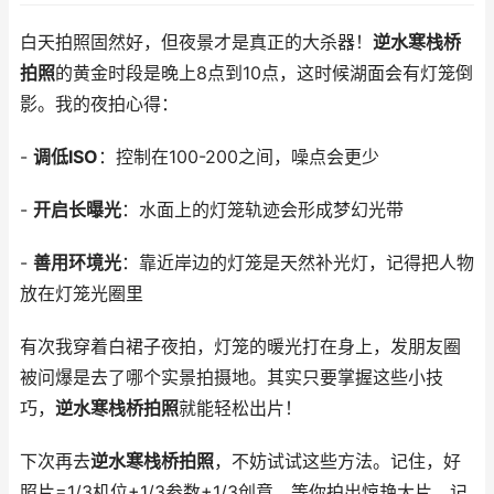
白天拍照固然好，但夜景才是真正的大杀器！
逆水寒栈桥
拍照
的黄金时段是晚上8点到10点，这时候湖面会有灯笼倒
影。我的夜拍心得：
-
调低ISO
：控制在100-200之间，噪点会更少
-
开启长曝光
：水面上的灯笼轨迹会形成梦幻光带
-
善用环境光
：靠近岸边的灯笼是天然补光灯，记得把人物
放在灯笼光圈里
有次我穿着白裙子夜拍，灯笼的暖光打在身上，发朋友圈
被问爆是去了哪个实景拍摄地。其实只要掌握这些小技
巧，
逆水寒栈桥拍照
就能轻松出片！
下次再去
逆水寒栈桥拍照
，不妨试试这些方法。记住，好
照片=1/3机位+1/3参数+1/3创意。等你拍出惊艳大片，记