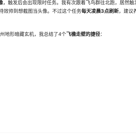
像
，触发后会出现限时任务。我有次跟着飞鸟群往北跑，居然触
功特效帅到想截图当头像。不过这个任务
每天凌晨3点刷新
，建议
州地形暗藏玄机，我总结了4个
飞檐走壁的捷径
：