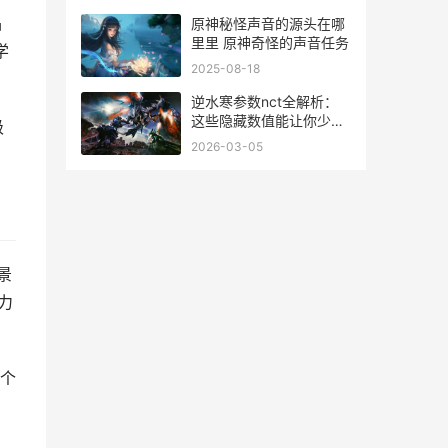
品
原神秘怪声音的源头在哪
里里 原神奇怪的声音任务
学
2025-08-18
逆水寒参数nct全解析：
这些隐藏数值能让你少走
级
99级弯路_
2026-03-05
景
力
个