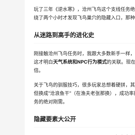
玩了三年《逆水寒》，沧州飞鸟这个支线任务绝
绕了两个小时才发现飞鸟巢穴的隐藏入口，那种
从迷路到高手的进化史
刚接触沧州飞鸟任务时，我跟大多数新手一样，
这才明白
天气系统和NPC行为模式
的关联。现
倍。
关于飞鸟的驯服技巧，很多玩家总想着硬拼，其
但换成"沧浪鱼干"（在渔夫老张那换），成功
务的绝对刚需。
隐藏要素大公开