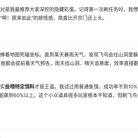
对是我最推荐大家深挖的隐藏彩蛋。记得第一次刷任务时，我愣
"啊！原来如此"的顿悟感，简直比开宗门还上头。
捧着地图死磕坐标。直到某天暴雨天气，发现飞鸟会往山洞里躲
在我都会提前看天气预告，雨天找山洞、晴天追悬崖，效率直接
实
投喂特定饵料
才是王道。我试过用普通鱼饵，成功率不到10%
率能飙到60%以上。这个小众道具很多玩家根本不知道，但刷飞鸟