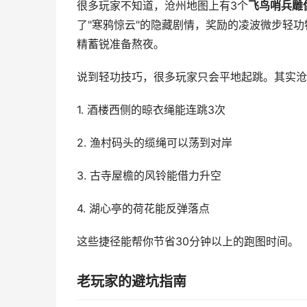
很多玩家不知道，沧州地图上有3个
飞鸟哨兵雕
了"寒鸦惊云"的隐藏剧情，奖励的凌波微步轻
精蓄锐准备熬夜。
说到轻功技巧，很多玩家只会平地起跳。其实沧
1. 酒楼西侧的晾衣绳能连跳3次
2. 渔村码头的缆绳可以荡到对岸
3. 古寺屋檐的风铃能借力升空
4. 湖心亭的荷花能反弹落点
这些捷径能帮你节省30分钟以上的跑图时间。
老玩家的避坑指南