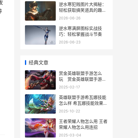
发
逆水寒犯贱图片大揭秘：
轻松获取搞笑道具的趣味
养
玩法
2026-06-26
逆水寒满屏图标实战技
巧：轻松掌握战斗节奏
2026-06-23
经典文章
赏金英雄联盟手游怎么
玩 赏金英雄联盟手游怎
么玩的
2025-02-17
英雄联盟手游希瓦娜技能
怎么样 希瓦娜技能效果介
绍
2025-10-22
王者荣耀人物怎么用 王者
荣耀人物怎么用连招
2025-03-04