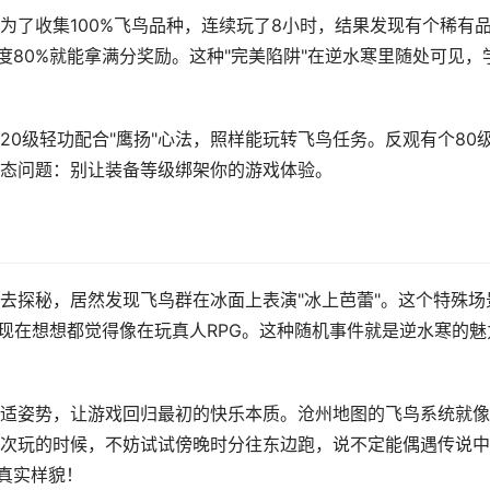
为了收集100%飞鸟品种，连续玩了8小时，结果发现有个稀有
美度80%就能拿满分奖励。这种"完美陷阱"在逆水寒里随处可见，
20级轻功配合"鹰扬"心法，照样能玩转飞鸟任务。反观有个80
态问题：别让装备等级绑架你的游戏体验。
去探秘，居然发现飞鸟群在冰面上表演"冰上芭蕾"。这个特殊场
，现在想想都觉得像在玩真人RPG。这种随机事件就是逆水寒的魅
适姿势，让游戏回归最初的快乐本质。沧州地图的飞鸟系统就像
次玩的时候，不妨试试傍晚时分往东边跑，说不定能偶遇传说中
真实样貌！