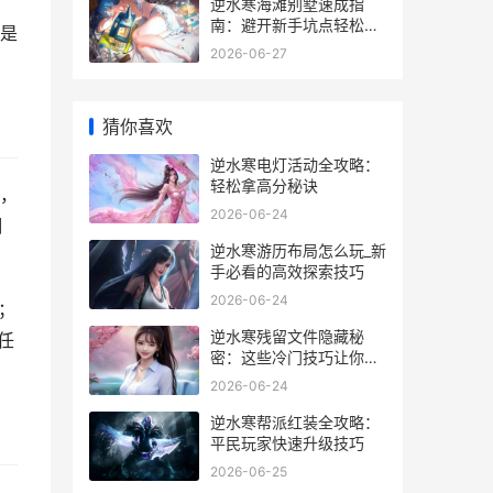
逆水寒海滩别墅速成指
南：避开新手坑点轻松拿
是
奖励
2026-06-27
猜你喜欢
逆水寒电灯活动全攻略：
轻松拿高分秘诀
，
2026-06-24
翻
逆水寒游历布局怎么玩_新
手必看的高效探索技巧
2026-06-24
；
逆水寒残留文件隐藏秘
任
密：这些冷门技巧让你轻
松升级
2026-06-24
逆水寒帮派红装全攻略：
平民玩家快速升级技巧
2026-06-25