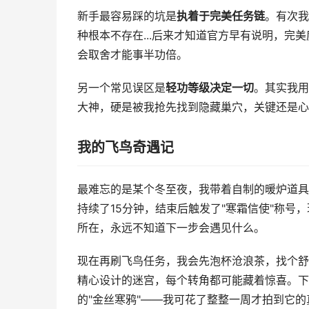
新手最容易踩的坑是
执着于完美任务链
。有次我
种根本不存在...后来才知道官方早有说明，完
会取舍才能事半功倍。
另一个常见误区是
轻功等级决定一切
。其实我用
大神，硬是被我抢先找到隐藏巢穴，关键还是心
我的飞鸟奇遇记
最难忘的是某个冬至夜，我带着自制的暖炉道具
持续了15分钟，结束后触发了"寒霜信使"称号
所在，永远不知道下一步会遇见什么。
现在再刷飞鸟任务，我会先泡杯沧浪茶，找个舒
精心设计的迷宫，每个转角都可能藏着惊喜。下
的"金丝寒鸦"——我可花了整整一周才拍到它的