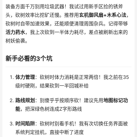
装备方面千万别用垃圾武器！我试过用新手区捡的锈斧
头，砍树效率比挖矿还慢。推荐用
玄机御风扇+木系心法
，
砍树时自带加速效果，还能顺便清理周围杂兵。记得带够
活力药水
，我上次砍到一半体力耗尽，差点被刷新出来的
树妖偷袭。
新手必看的3个坑
体力管理
：砍树时体力消耗是正常两倍！我之前在35
级时硬刚，结果砍到一半回城补给
路线规划
：别傻乎乎按顺序砍！建议先用
地图标记功
能
，把深绿色树连成Z字形路线
时间陷阱
：砍树时别看手机！我有次切换任务界面被
系统判定挂机，直接中断了进度