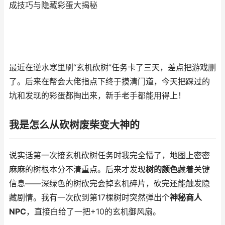
成技巧与隐藏彩蛋大揭秘
最近在逆水寒里刷“玄机砍树”任务卡了三天，差点把游戏删
了。后来在帮会大佬指点下终于摸清门道，今天把踩过的
坑和发现的彩蛋都掏出来，新手老手都能用得上！
我是怎么从砍树废柴变大神的
说实话第一次接玄机砍树任务时我完全懵了，地图上密密
麻麻的树根本分不清重点。后来才发现
树的颜色
藏着关键
信息——深绿色的树砍完会掉玄机碎片，砍完还能触发隐
藏剧情。我有一次砍到第17棵树时突然弹出个
神秘商人
NPC
，直接白给了一把+10的玄机御风扇。