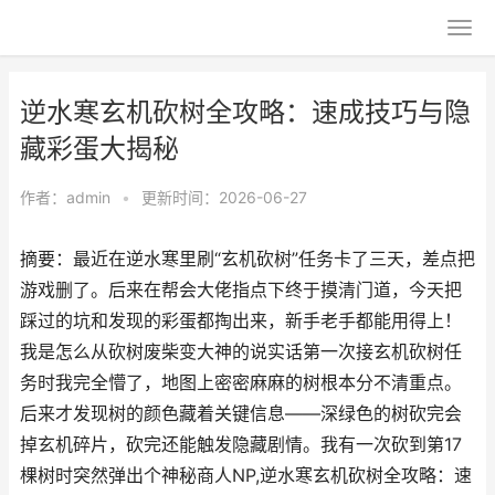
逆水寒玄机砍树全攻略：速成技巧与隐
藏彩蛋大揭秘
作者：
admin
•
更新时间：2026-06-27
摘要：最近在逆水寒里刷“玄机砍树”任务卡了三天，差点把
游戏删了。后来在帮会大佬指点下终于摸清门道，今天把
踩过的坑和发现的彩蛋都掏出来，新手老手都能用得上！
我是怎么从砍树废柴变大神的说实话第一次接玄机砍树任
务时我完全懵了，地图上密密麻麻的树根本分不清重点。
后来才发现树的颜色藏着关键信息——深绿色的树砍完会
掉玄机碎片，砍完还能触发隐藏剧情。我有一次砍到第17
棵树时突然弹出个神秘商人NP,逆水寒玄机砍树全攻略：速