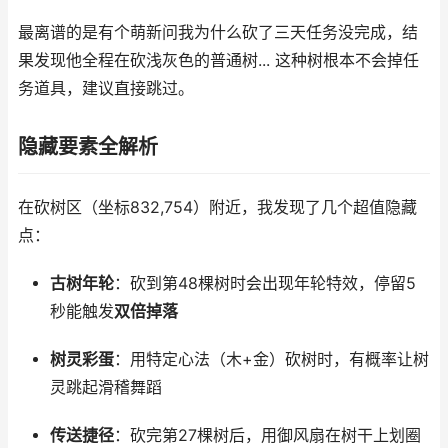
最离谱的是有个萌新问我为什么砍了三天任务没完成，结
果发现他全程在砍浅灰色的普通树... 这种树根本不会掉任
务道具，建议直接跳过。
隐藏要素全解析
在砍树区（坐标832,754）附近，我发现了几个超值隐藏
点：
古树年轮
：砍到第48棵树时会出现年轮特效，停留5
秒能触发
双倍掉落
树灵彩蛋
：用特定心法（木+金）砍树时，有概率让树
灵跳起滑稽舞蹈
传送捷径
：砍完第27棵树后，用御风扇在树干上划圈