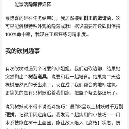
能激活
隐藏传送阵
最惊喜的是在任务结束时，我居然接到
树王的邀请函
，这
可是能解锁特殊外观的隐藏成就！据说需要连续砍树保持
100%命中率，我现在正疯狂练习精准度...
我的砍树趣事
有次砍树时遇到个可爱的小姐姐，我们边砍边聊，结果她
突然掏出个
树苗道具
，说要和我一起培育。结果第二天这
棵树居然真的长出来了，现在成了我们帮会的地标建筑。
更搞笑的是有只树妖追着我们跑，把整个帮会都逗乐了。
说到树妖就不得不说战斗技巧：遇到3星以上树妖时
千万别
硬拼
，记得用闪避绕后。我发现个超实用的小技巧——用
木系技能在树干上画圈，能让敌人陷入【腐朽】状态，伤