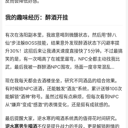
反而会降低好感。
我的趣味经历：醉酒开挂
有次在洛阳副本里，我故意喝到微醺状态，然后用"醉八
仙"步法躲BOSS技能，结果意外发现醉酒状态下闪避率提
升30%！这招后来让我通关速度直接快了5分钟。不过最搞
笑的是，有一次喝高了在城里遛弯，NPC全都主动找我比
武，最后我被一群醉酒NPC围攻，场面一度非常混乱...
现在我每天都会去酒楼坐坐，研究不同酒品的组合效果。
有时候给NPC送酒，还能触发"酒友"系统，累计送够100次
能解锁"酒神"称号。虽然过程有点麻烦，但每次看到NPC
从"嫌弃"变成"感激"的表情变化，还是挺有成就感的。
最后提醒大家，逆水寒的喝酒系统真的值得花时间研究。
逆水寒男生喝酒
不仅是提升战力的手段，更是解锁剧情的