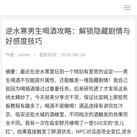
逆水寒男生喝酒攻略：解锁隐藏剧情与
好感度技巧
作者：
admin
•
更新时间：2026-06-24
摘要：最近在逆水寒里玩到一个特别有意思的设定——男
生喝酒不仅能提升属性，还能触发一堆隐藏剧情！我自己
就因为喝错酒错过过重要任务，后来研究透了才发现这系
统太精妙了。今天就来分享点干货，保证比官网上那些死
板教程有趣多了。喝酒不是瞎喝！酒品选择有讲究在汴
京、临安这些大城的酒楼里，不同档次的酒触发的效果完
全不同。我有一次在临安醉月楼喝了一壶500文的"女儿
红"，结果直接触发了醉酒状态，NPC对话选项全变红,逆水