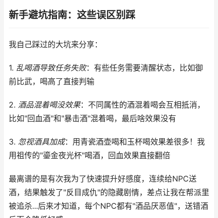
新手避坑指南：这些误区别踩
我自己踩过的大坑来分享：
1.
乱喝酒导致任务失败
：有些任务需要清醒状态，比如御
前比武，喝高了直接判输
2.
酒品混着喝没效果
：不同属性的酒混着喝会互相抵消，
比如"回血酒"和"暴击酒"混着喝，最后啥效果没有
3.
忽视酒具加成
：用青瓷酒壶喝和玉杯喝效果差很多！我
用祖传的"鎏金夜光杯"喝酒，回血效果直接翻倍
最离谱的是有次我为了快速提升好感度，连续给NPC送
酒，结果触发了"反目成仇"的隐藏剧情，差点让我在帮派里
被追杀...后来才知道，每个NPC都有"酒品厌恶值"，送错酒