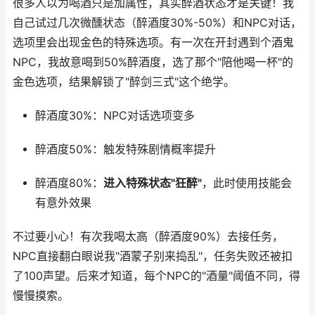
很多人以为喝酒只是加属性，其实醉酒状态才是关键！我
自己试过几次微醺状态（醉酒度30%-50%）和NPC对话，
选项里会出现金色的特殊选项。有一次在开封遇到个酒鬼
NPC，我故意喝到50%醉酒度，选了那个"陪他喝一杯"的
金色选项，结果解锁了"醉剑三式"这个绝学。
醉酒度30%：NPC对话选项变多
醉酒度50%：触发特殊剧情概率提升
醉酒度80%：
进入特殊状态"狂醉"
，此时使用技能会
有意外效果
不过要小心！有次我喝太高（醉酒度90%）去接任务，
NPC直接翻白眼说我"酒蒙子别来捣乱"，任务失败还被扣
了100声望。后来才知道，每个NPC的"酒量"阈值不同，得
慢慢摸索。