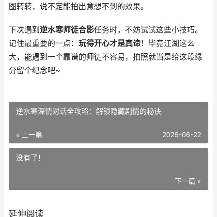
图转转，说不定能拍出意想不到的效果。
下次遇到
逆水寒师徒合影
任务时，不妨试试这些小技巧。
记住最重要的一点：
玩得开心才是真谛
！毕竟江湖这么
大，能遇到一个靠谱的师徒不容易，拍照就当是给这段缘
分留个纪念吧~
逆水寒深情对话全攻略：解锁隐藏剧情的秘诀
« 上一篇
2026-06-22
没有了！
下一篇 »
延伸阅读