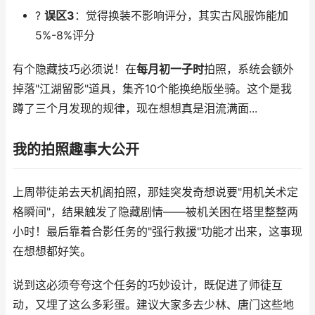
?
误区3
：觉得换装不影响评分，其实古风服饰能加
5%-8%评分
有个隐藏技巧必须说！在
每月初一子时
拍照，系统会额外
掉落"江湖留影"道具，集齐10个能换绝版坐骑。这个是我
蹲了三个月发现的规律，现在想想真是泪流满面...
我的拍照趣事大公开
上周带徒弟去天机阁拍照，那娃突发奇想说要"用机关术定
格瞬间"，结果触发了隐藏剧情——被机关困在塔里整整两
小时！最后靠着合影任务的"强行救援"功能才出来，这事现
在想想都好笑。
说到这必须夸夸这个任务的巧妙设计，既促进了师徒互
动，又埋了这么多彩蛋。建议大家多去少林、唐门这些地