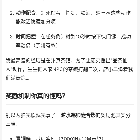
动作配合
：别死站着！挥剑、喝酒、躺草丛这些动作
能激活隐藏加分项
时间把控
：在任务倒计时剩10秒时按下快门键，成功
率翻倍（亲测有效）
我最离谱的经历是在汴京茶馆，为了让徒弟摆出"品茶仙
人"动作，生生把人家NPC的茶碗打翻三次，店小二追着我
们满街跑...
奖励机制你真的懂吗？
别以为拍完照就完事了！
逆水寒师徒合影
的奖励池其实分
三档：
青铜档
：基础奖励（3000铜+少量声望）