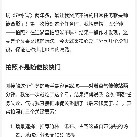
玩《逆水寒》两年多，最让我哭笑不得的日常任务就是
师
徒合影
了！第一次接到这个任务时，我愣是愣了五分钟
——拍照？在江湖里拍照能干嘛？结果一操作才发现，这
竟是个又香又坑的玩法。今天就来掏心窝子分享几个冷知
识，保证让你少走90%的弯路。
拍照不是随便按快门
刚接触这个任务的新手最容易踩坑——
对着空气傻傻站两
分钟
。我第一次就吃了这个亏，结果师傅说我"姿势僵硬"任
务失败，气得我直接把师徒关系删了（后来修复了...）。其
实拍照有三个关键要素：
场景选择
：推荐竹林、瀑布、古宅这些自带滤镜的场
景，系统评分会高10%-15%