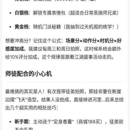
白银档
：解锁专属表情包（超适合日常恶搞师兄弟）
黄金档
：随机门派秘籍（我抽到过天机阁的绝学！）
想要冲高分？记住这个公式：
场景分×动作分×时机分×好
感度加成
。我建议每周三和周日拍照，这时候系统会额外
给10%评分加成，这个规律是跟着江湖盛事活动走的。
师徒配合的小心机
最难搞的其实是人！有次我带徒弟拍照，那娃非要在断崖
边摆"飞天"造型，结果人没拍成，直接掉进河里...后来总结
出几个超实用的相处技巧：
新手期
：主动送个"定身香囊"（商城188买），徒弟就
不会乱跑