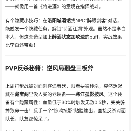
——就像用一首《将进酒》的意境在指挥战斗。
有个隐藏小技巧：在
洛阳城酒馆
找NPC“醉眼剑客”对话，
能触发一个隐藏任务，解锁“诗酒江湖”外观。虽然不是李白
本人，但这套造型加上
醉酒状态加攻速
的buff，实战效果
比李白还带劲！
PVP反杀秘籍：逆风局翻盘三板斧
上周打帮战被对面刺客追着砍，眼看要被秒杀，突然想起
藏在
藏宝阁
里没人买的老装备——
寒江孤影披风
。这个装
备有个隐藏属性：血量低于30%时触发无敌0.5秒，完美躲
掉致命一击！反手一个“惊鸿掠影”贴脸输出，直接反杀对面
队长，队友都惊呆了。