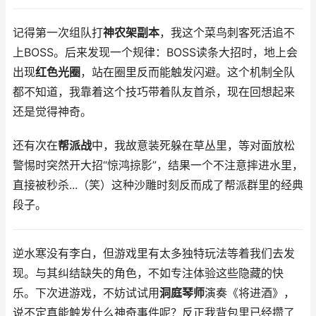
记得第一次组队打
神农架副本
，我这个菜鸟刺客死活追不
上BOSS。后来发现一个规律：BOSS读条大招时，地上会
出现
红色光圈
，站在圈里反而能触发闪避。这个机制全队
都不知道，我靠着这个技巧带着队友首杀，现在回想起来
还是觉得神奇。
还有次在
帮派战
中，我故意装死躲在草丛里，等对面放松
警惕时突然开大招“惊鸿掠影”，结果一个不注意摔进水里，
直接被秒杀...（笑）这种沙雕时刻反而成了帮派群里的经典
段子。
逆水寒没有李白，但游戏里有太多独特玩法等着我们去发
现。与其纠结缺失的角色，不如专注体验这些隐藏的快
乐。下次进游戏，不妨试试用
洞庭琴师
演奏《将进酒》，
说不定真能触发什么神奇事件呢？反正我背包里已经攒了