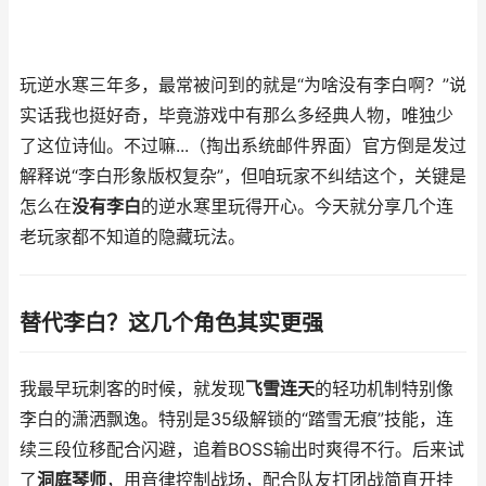
玩逆水寒三年多，最常被问到的就是“为啥没有李白啊？”说
实话我也挺好奇，毕竟游戏中有那么多经典人物，唯独少
了这位诗仙。不过嘛...（掏出系统邮件界面）官方倒是发过
解释说“李白形象版权复杂”，但咱玩家不纠结这个，关键是
怎么在
没有李白
的逆水寒里玩得开心。今天就分享几个连
老玩家都不知道的隐藏玩法。
替代李白？这几个角色其实更强
我最早玩刺客的时候，就发现
飞雪连天
的轻功机制特别像
李白的潇洒飘逸。特别是35级解锁的“踏雪无痕”技能，连
续三段位移配合闪避，追着BOSS输出时爽得不行。后来试
了
洞庭琴师
，用音律控制战场，配合队友打团战简直开挂