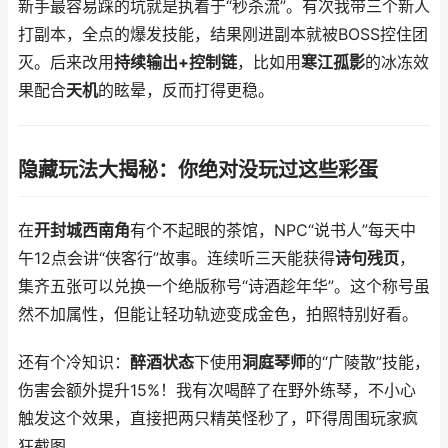
新手最容易踩的坑就是执着于“秒杀流”。有次我带三个新人
打副本，全点的爆发技能，结果刚进副本就被BOSS控住团
灭。后来改用
持续输出+控制链
，比如用
寒江孤影
的冰冻效
果配合
天机
的眩晕，反而打得更稳。
隐藏玩法大揭秘：你绝对没玩过这些彩蛋
在
开封城西南角
有个不起眼的茶馆，NPC“说书人”每天中
午12点会讲“侠客行”故事。连续听三天能获得
诗句残页
，
集齐五张可以兑换一个绝版称号“诗酒趁年华”。这个称号虽
然不加属性，但能让轻功轨迹变成金色，拍照特别好看。
还有个冷知识：
醉酒状态
下使用
洞庭琴师
的“广陵散”技能，
伤害会额外提升15%！我有次喝醉了在野外练琴，不小心
触发这个效果，直接把两只精英怪秒了，吓得周围玩家疯
狂截图。