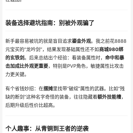
装备选择避坑指南：别被外观骗了
新手最容易被坑的就是盲目追求
鎏金外观
。我之前花8888
元宝买的“龙吟剑”，结果发现基础属性还不如
商城980绑
的玄铁剑
。后来总结出个经验：看装备属性时，
命中和暴
击加成比外观更重要
，特别是PVP角色，敏捷属性比攻击
力更关键。
有个省钱妙招：在
摆摊
里找带“破绽”属性的武器。比如“残
缺的断剑”这种名字奇怪的装备，往往隐藏着
额外技能槽
，
后期升级后性价比超高。
个人趣事：从青铜到王者的逆袭