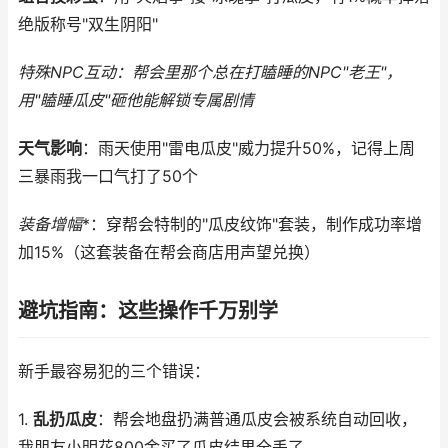
绝版称号"双生阴阳"
特殊NPC互动
：帮会里那个总在打瞌睡的NPC"老王"，
用"瞌睡瓜皮"砸他能解锁专属剧情
天气影响
：雨天使用"雷电瓜皮"威力提升50%，记得上周
三暴雨我一口气打了50个
装备增幅
*：穿帮会特制的"瓜皮纹饰"套装，制作成功率增
加15%（这套装备在帮会商店用声望兑换）
避坑指南：这些操作千万别学
新手最容易犯的三个错误：
1.
乱扔瓜皮
：帮会地盘扔满普通瓜皮会被系统自动回收，
我朋友小明花800金买了瓜皮结果全丢了