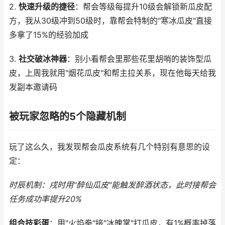
2.
快速升级的捷径
：帮会等级每提升10级会解锁新瓜皮配
方，我从30级冲到50级时，靠帮会特制的"寒冰瓜皮"直接
多拿了15%的经验加成
3.
社交破冰神器
：别小看帮会里那些花里胡哨的装饰型瓜
皮，上周我就用"烟花瓜皮"和帮主拉关系，现在他每天给我
发副本邀请码
被玩家忽略的5个隐藏机制
玩了这么久，我发现帮会瓜皮系统有几个特别有意思的设
定：
时辰机制
：戌时用"醉仙瓜皮"能触发醉酒状态，此时接帮会
任务成功率提升20%
组合技彩蛋
：用"火焰拳"接"冰魄掌"打瓜皮，有1%概率掉落