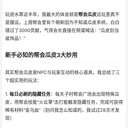
玩逆水寒这半年，我最大的体会就是
帮会瓜皮
这玩意真不
是摆设。上周帮会里有个萌新因为不知道瓜皮系统，白白
错过了3000贡献，气得会长直接在频道喊话："瓜皮别当
装饰品！"
新手必知的帮会瓜皮3大妙用
其实帮会瓜皮是NPC与玩家互动的核心道具，我总结了三
个超实用的玩法：
1.
每日必刷的隐藏任务
：每天子时帮会广场会出现特殊瓜
皮，用帮会技能"火云掌"击打能触发隐藏任务，完成可获得
稀有材料"金乌血"（别问我怎么知道的，我试过28次才发
现）