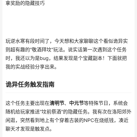
拿奖励的隐藏技巧
玩逆水寒有段时间了，今天想和大家聊聊这个看似诡异实
则超有趣的"敬酒拜坟"玩法。说实话第一次遇到这个任务
时，我还以为是bug，结果发现是个宝藏副本！下面就把
我的实战经验分享出来。
诡异任务触发指南
这个任务主要出现在
清明节
、
中元节
等特殊节日，系统会
随机给玩家推送"坟前祭酒"的隐藏任务。我有次在洛阳郊外
闲逛，突然看到地上有个穿着古装的NPC在烧纸钱，凑近
聊天才发现是触发点。