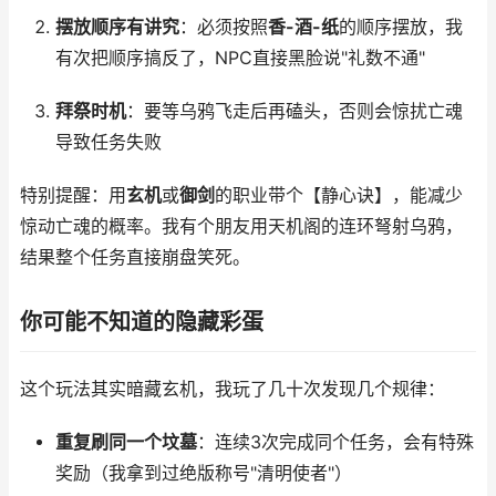
摆放顺序有讲究
：必须按照
香-酒-纸
的顺序摆放，我
有次把顺序搞反了，NPC直接黑脸说"礼数不通"
拜祭时机
：要等乌鸦飞走后再磕头，否则会惊扰亡魂
导致任务失败
特别提醒：用
玄机
或
御剑
的职业带个【静心诀】，能减少
惊动亡魂的概率。我有个朋友用天机阁的连环弩射乌鸦，
结果整个任务直接崩盘笑死。
你可能不知道的隐藏彩蛋
这个玩法其实暗藏玄机，我玩了几十次发现几个规律：
重复刷同一个坟墓
：连续3次完成同个任务，会有特殊
奖励（我拿到过绝版称号"清明使者"）