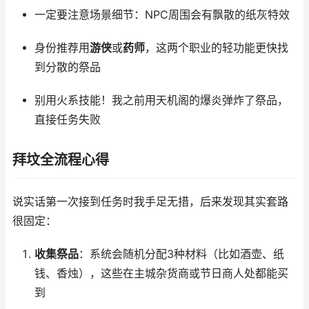
一定要注意场景细节：NPC周围会有飘散的纸灰特效
身份推荐用
游侠
或
药师
，这两个职业的轻功能更快找
到分散的祭品
别用火系技能！我之前用天机阁的爆炎弹炸了祭品，
直接任务失败
拜坟全流程心得
说实话第一次接到任务时我手足无措，后来发现其实套路
很固定：
收集祭品
：系统会随机分配3种材料（比如酒壶、纸
钱、香烛），这些在主城杂货商或节日商人处都能买
到