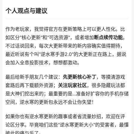
个人观点与建议
作为老玩家，我觉得官方在更新策略上可以更人性化。比
如区分"核心更新"和"可选资源"，或者增加
断点续传功能
。
不过话说回来，每次大更新带来的新内容确实值得期待，
最近听说有个叫"逆水寒手游2.0"的大更新正在路上，据说
会加入全息投影技术，想想都激动。
最后给新手朋友几个建议：
先更新核心补丁
，等摸清游戏
套路后再下载额外资源；
关注玩家社区
，很多隐藏玩法都
是大神们挖出来的；最重要的是...准备好扩容你的手机存储
空间，逆水寒的更新包永远不会让你失望！
如果你也有逆水寒更新的趣事或者省流量妙招，欢迎在评
论区分享。毕竟咱们这些"逆水寒更新大小"的受害者，最懂
彼此的痛与乐了。