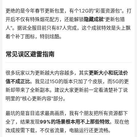
更绝的是今年春节更新包里，有个1.2G的"彩蛋资源包"。打
开后不仅有特殊烟花配方，还能解锁
隐藏成就
"更新包猎
人"。据说全服目前只有87人完成，这个成就特效是头上飘
着个补丁图标，特别炫酷。
常见误区避雷指南
很多玩家以为更新越大内容越多，其实
更新大小和玩法价
值不成正比
。我见过15G的版本只加了个皮肤，而5G的更
新却带来了全新副本。建议大家更新前一定看清楚补丁说
明里的"核心更新内容"部分。
最坑的是盲目追求最高画质，我有个朋友把所有资源都下
全了，结果发现
99%的场景根本用不上那些特效
。现在他
改成按需下载，不仅省流量，电脑运行还更流畅。