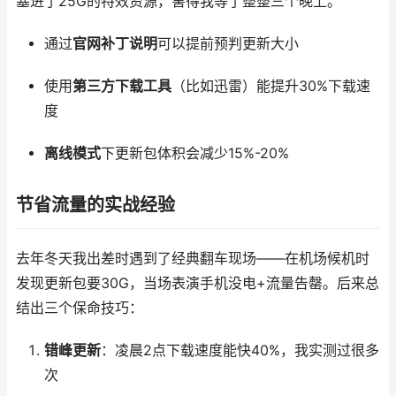
塞进了25G的特效资源，害得我等了整整三个晚上。
通过
官网补丁说明
可以提前预判更新大小
使用
第三方下载工具
（比如迅雷）能提升30%下载速
度
离线模式
下更新包体积会减少15%-20%
节省流量的实战经验
去年冬天我出差时遇到了经典翻车现场——在机场候机时
发现更新包要30G，当场表演手机没电+流量告罄。后来总
结出三个保命技巧：
错峰更新
：凌晨2点下载速度能快40%，我实测过很多
次