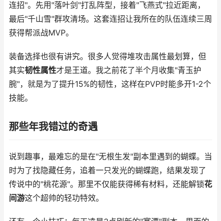
连招"。先用"落叶剑"打乱阵型，接着"飞燕式"拉近距离，
最后"千山雪"群攻清场。这套连招让我所在的队伍连续三周
获得帮派战MVP。
装备选择也很有讲究。很多人觉得堆攻击属性最划算，但
其实
韧性属性
才是王道。我之前花了半个月收集"青玉护
腕"，就是为了提升15%的韧性，这样在PVP时能多开1-2个
技能。
那些年我错过的奇遇
说到趣事，最难忘的是在"无根生发"副本里遇到的蝴蝶。当
时为了找隐藏任务，追着一只发光的蝴蝶跑，结果发现了
传说中的"桃花源"。那里不仅能获得稀有材料，还能解锁
花
间游
这个超帅的轻功特效。