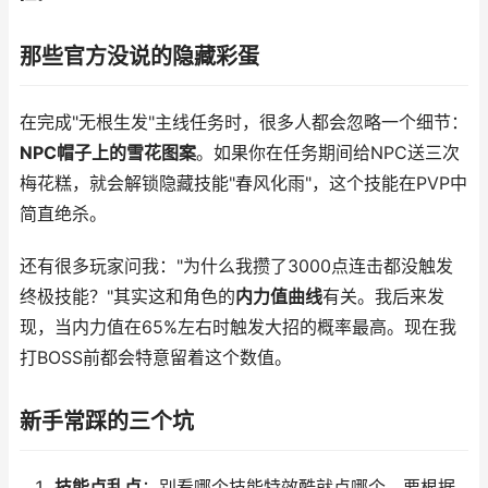
那些官方没说的隐藏彩蛋
在完成"无根生发"主线任务时，很多人都会忽略一个细节：
NPC帽子上的雪花图案
。如果你在任务期间给NPC送三次
梅花糕，就会解锁隐藏技能"春风化雨"，这个技能在PVP中
简直绝杀。
还有很多玩家问我："为什么我攒了3000点连击都没触发
终极技能？"其实这和角色的
内力值曲线
有关。我后来发
现，当内力值在65%左右时触发大招的概率最高。现在我
打BOSS前都会特意留着这个数值。
新手常踩的三个坑
技能点乱点
：别看哪个技能特效酷就点哪个，要根据