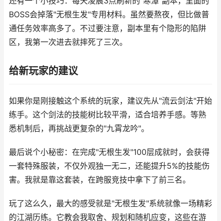
还有一个小技巧：每天凌晨3点刷新的"寒潭"副本，里面的
BOSS会掉落"无根生发"专用材料。虽然要熬夜，但比做普
通任务效率高多了。不过要注意，副本里有个隐形的陷阱
区，我第一次进去就摔死了三次。
给新玩家的建议
如果你是刚接触这个系统的玩家，建议先从"流云剑法"开始
练手。这个剑法的技能树比较平滑，适合培养手感。等熟
悉机制后，再挑战更复杂的"九霄龙吟"。
最后说个小秘密：在完成"无根生发"100层成就时，会获得
一套特殊服装，不仅外观独一无二，还能提升5%的技能伤
害。我就是靠这套装，在跨服竞技中拿下了前三名。
玩了这么久，最大的感受就是"无根生发"系统就像一场精彩
的江湖历练。它教会我取舍、规划和随机应变，这些在游