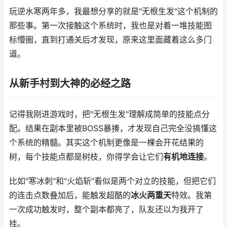
玩逆水寒两年多，我最想分享的就是"无根生发"这个机制的
那些事。第一次接触这个系统时，我也是对着一堆技能图
标懵圈，直到打通关后才发现，原来这里面藏着这么多门
道。
从新手村到大神的必经之路
记得我刚进游戏时，把"无根生发"理解成简单的技能点分
配。结果在副本里被BOSS暴揍，才发现自己完全没搞懂这
个系统的精髓。其实这个机制更像是一棵会开花结果的
树，每个技能点都是树枝，你得学会让它们
有机地连接
。
比如"寒冰刺"和"火焰斩"看似是两个对立的技能，但把它们
的连击点数叠加后，能触发超酷的
冰火两重天
特效。我第
一次成功触发时，整个副本都亮了，队友还以为我开了
挂。