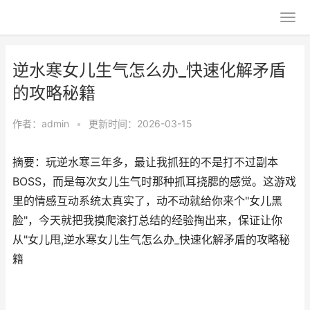
逆水寒女儿生气怎么办_快速化解矛盾
的攻略秘籍
作者：
admin
•
更新时间：2026-03-15
摘要：玩逆水寒三年多，最让我抓狂的不是打不过副本
BOSS，而是每次女儿生气时那种抓耳挠腮的感觉。这游戏
里的情感互动系统太真实了，动不动就给你来个"女儿黑
脸"，今天就把我摸爬滚打总结的经验掏出来，保证让你
从"女儿甩,逆水寒女儿生气怎么办_快速化解矛盾的攻略秘
籍