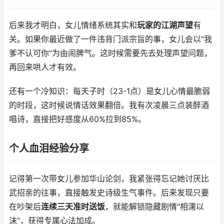
后来我才明白，女儿情绪系统其实和
玩家的江湖声望
有
关。如果你最近做了一件违背门派宗旨的事，女儿会以"我
爹不认可你"为由闹脾气。这时候需要先去处理声望问题，
再回来哄人才有效。
还有一个冷知识：每天子时（23-1点）是女儿心情最脆弱
的时段，这时候说情话效果翻倍。我有次凌晨三点装醉酒
唱诗，直接把好感度从60%拉到85%。
个人血泪经验分享
记得第一次带女儿参加华山论剑，我紧张得忘记她讨厌比
武招亲的往事，直接触发史诗级生气事件。后来发现只要
在吵架后
连续三天准时送饭
，就能解锁隐藏剧情"相濡以
沫"，获得专属心法加成。