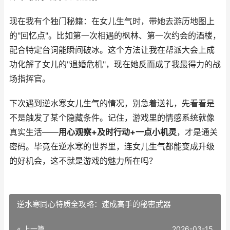
现在我有个独门秘籍：在女儿生气时，带她去游历地图上
的"回忆点"。比如第一次相遇的枫林、第一次约会的酒楼，
配合特定台词能瞬间破冰。这个方法让我在帮派大会上成
功化解了女儿的"退婚危机"，现在她反而成了我最得力的战
场指挥官。
下次遇到逆水寒女儿生气的情况，别急着送礼，先看看是
不是触发了某个隐藏条件。记住，游戏里的情感系统就像
真实生活——
用心观察+及时行动+一点小机灵
，才是通关
密码。毕竟在逆水寒的世界里，连女儿生气都能变成升级
的好机会，这不就是游戏的魅力所在吗？
逆水寒同心特质全攻略：速成高手的秘密武器
« 上一篇
2026-03-15