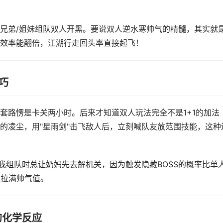
兄弟/姐妹组队双人开黑。要说双人逆水寒帅气的精髓，其实就
效率能翻倍，江湖行走回头率直接起飞！
巧
套路愣是卡关两小时。后来才知道双人玩法完全不是1+1的加法
的凌尘，用"星雨剑"击飞敌人后，立刻喊队友放范围技能，这种
！我组队时总让奶妈先去解机关，因为触发隐藏BOSS的概率比单
型拉满帅气值。
的化学反应