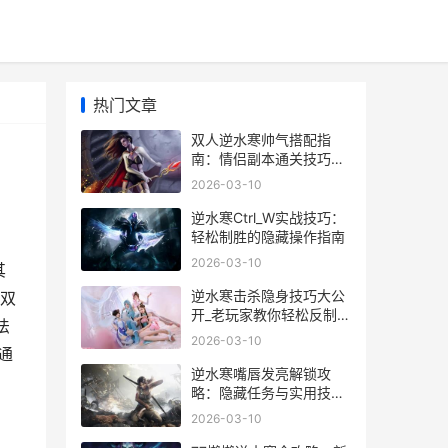
热门文章
双人逆水寒帅气搭配指
南：情侣副本通关技巧与
造型搭配
2026-03-10
逆水寒Ctrl_W实战技巧：
轻松制胜的隐藏操作指南
2026-03-10
其
逆水寒击杀隐身技巧大公
双
开_老玩家教你轻松反制隐
法
身BOSS
2026-03-10
通
逆水寒嘴唇发亮解锁攻
略：隐藏任务与实用技巧
全解析
2026-03-10