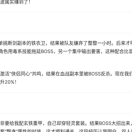
波属实赚到了！
要单挑断剑副本的铁衣卫，结果被队友嫌弃了整整一小时。后来才
角色用毒系技能拖延BOSS，另一个集中输出要害，这种配合比
激活"侠侣同心"共鸣，结果在血战副本里被BOSS反杀。现在我
升20%！
非要给我配玄铁重甲，自己却穿轻灵套装。结果BOSS大招出来
套"飘逸"属性的时装，这才顺利通关。这段经历让我明白，双人