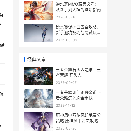
逆水寒MMO玩家必看：
从新手到大神的进阶指南
有
2026-03-10
，
逆水寒保护白雪全攻略：
新手避坑技巧与隐藏玩法
揭秘
2026-03-06
给
经典文章
王者荣耀石头人是谁 王
者荣耀 石头人
2025-02-07
王者荣耀如何刷赚金币 王
解
者荣耀怎么刷金币快
常
2025-11-12
原神风中万花风起地高分
策略 原神风中万花攻略
，
2025-08-26