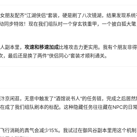
女朋友配齐"江湖侠侣"套装，硬是刷了八次镜湖，结果发现系统
动同步特效！现在我们组队时一个穿玄铁重甲，一个披白狐大氅
。
人副本里，
攻速和移速加成
比堆攻击力更实用。我有个朋友非得
次，最后还是换了两件"侠侣同心"套装才顺利通关。
汴京闲逛，无意中触发了"酒馆说书人"的任务链，完成之后居然
在成了我们组队刷本的标配。这种隐藏任务往往藏在NPC的日
飞行消耗的真气会减少15%。我试过在御风谷副本里用这个机制