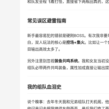
和队友全程飞着打怪，直接省下两瓶回真药，这
常见误区避雷指南
新手最容易犯的错就是硬刚BOSS。有次我非
白，双人玩法的核心是
控场+集火
。比如让一个
目输出高效太多了。
另外注意别忽视
装备共鸣系统
。我和女友当初没
组队必带两件共鸣装备，属性加成直接让输出提
我的组队血泪史
说个糗事：去年冬天我和兄弟组队打天机阁，他
他闪来闪去把我撞得东倒西歪。最后我们换了两