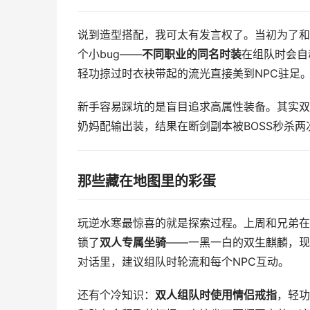
说到造型搭配，我可太有发言权了。当初为了和
个小bug——
不同职业的同名时装
在组队时会自
轻功掠过时衣袂带起的流光直接美到NPC驻足
新手容易踩坑的是盲目追求高属性装备。其实双
奶妈配输出装，结果在断剑副本被BOSS秒杀两
那些藏在地图里的彩蛋
玩逆水寒最惊喜的就是探索过程。上周和兄弟在
锁了
双人专属坐骑
——一黑一白的双生麒麟，现
对话里，建议组队时轮流和每个NPC互动。
还有个冷知识：
双人组队时使用情侣戒指
，轻功