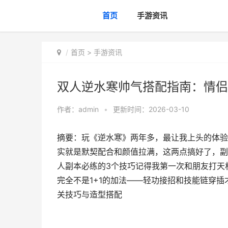
首页
手游资讯
首页
>
手游资讯
双人逆水寒帅气搭配指南：情侣
作者：
admin
•
更新时间：2026-03-10
摘要：玩《逆水寒》两年多，最让我上头的体验
实就是默契配合和颜值拉满，这两点搞好了，副
人副本必练的3个技巧记得我第一次和朋友打天
完全不是1+1的加法——轻功接招和技能链穿
关技巧与造型搭配