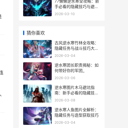
77懒懒逆水寒全攻略：新
手必看的隐藏技巧与避坑
指南
2026-03-10
是
猜你喜欢
古风逆水寒竹林全攻略：
隐藏任务与战斗技巧大揭
秘
2026-03-04
逆水寒团长职责揭秘：如
何带好你的军团_
连
2026-03-06
逆水寒图片木马避坑指
南：新手必看的隐藏技巧
人
与安全玩法
2026-03-08
逆水寒人鱼图片全解析：
隐藏任务与造型获取技巧
2026-03-04