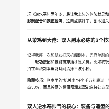
玩《逆水寒》两年多，最让我上头的体验就是和
默契配合
和
颜值拉满
，这两点搞好了，副本通关
从菜鸡到大佬：双人副本必练的3个技
记得我第一次和朋友打天机阁副本，光靠单刷的
——
轻功接招
和
技能链穿插
才是关键。比如我玩
招在血战副本里能瞬间清掉三波小怪。
隐藏技巧
：副本里的"机关术"任务千万别跳过
高30%，而且掉落的
情侣限定发型
能直接让造
双人逆水寒帅气的核心：装备与造型