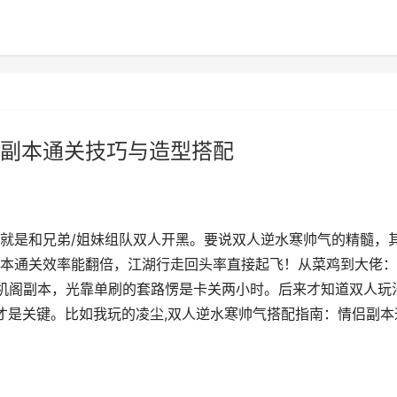
副本通关技巧与造型搭配
就是和兄弟/姐妹组队双人开黑。要说双人逆水寒帅气的精髓，
本通关效率能翻倍，江湖行走回头率直接起飞！从菜鸡到大佬：
机阁副本，光靠单刷的套路愣是卡关两小时。后来才知道双人玩
插才是关键。比如我玩的凌尘,双人逆水寒帅气搭配指南：情侣副本