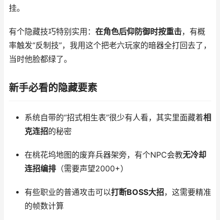
挂。
有个隐藏技巧特别实用：
在角色后仰防御时按重击
，有概
率触发“反制技”，我用这个把老六玩家的暗器全打回去了，
当时他脸都绿了。
新手必看的隐藏要素
系统自带的“招式相生表”很少有人看，其实里面藏着
相
克连招
的秘密
在桃花坞地图的废弃兵器架旁，有个NPC会教
无冷却
连招编排
（需要声望2000+）
有些职业的普通攻击可以
打断BOSS大招
，这需要精准
的帧数计算