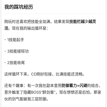
我的踩坑经历
刚玩时总喜欢把技能全加满，结果发现
技能栏越少越灵
活
。现在我的输出循环是：
- 1技能起手
- 3技能接轻功
- 2技能收尾
这样循环下来，CD刚好衔接，比满技能还流畅。
还有个趣事：有一次我在副本里用
防御蓄力+闪避
的组合，
意外触发了隐藏BOSS“醉剑客”，现在想想还是后怕，那家
伙的剑气能破我三层防御。