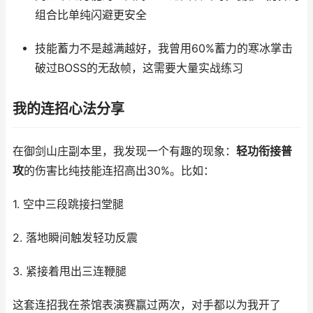
组合比单纯闪避更安全
技能蓄力不是越满越好，我曾用60%蓄力的寒冰掌击
破过BOSS的无敌帧，这需要大量实战练习
我的连招心法分享
在御剑山庄副本里，我发现一个有趣的现象：
轻功衔接普
攻
的伤害比纯技能连招高出30%。比如：
1. 空中三段跳接扫堂腿
2. 落地瞬间触发轻功反震
3. 紧接着甩出三连鞭腿
这套连招我在茶馆表演赛赢过两次，对手都以为我开了