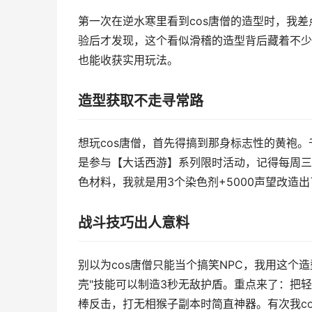
第一次在逆水寒里看到cos唐僧的造型时，我
验后才发现，这个看似滑稽的造型背后藏着不少
也能收获实用玩法。
造型获取不走寻常路
想玩cos唐僧，首先得搞到那身标志性的黄袍。
是参与【大话西游】系列限时活动，记得每周三
色材料，我就是用3个染色剂+5000声望改造出
战斗技巧出人意料
别以为cos唐僧只能当个搞笑NPC，我用这个
壳"技能可以制造3秒无敌护盾。重点来了：把
棒反击，打无相猴子副本时简直神器。有次我c