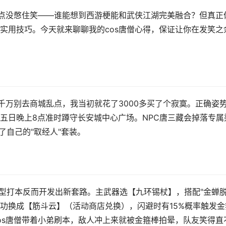
差点没憋住笑——谁能想到西游梗能和武侠江湖完美融合？但真正
实用技巧。今天就来聊聊我的cos唐僧心得，保证让你在发笑之
千万别去商城乱点，我当初就花了3000多买了个寂寞。正确姿
五日晚上8点准时蹲守长安城中心广场。NPC唐三藏会掉落专属
了自己的"取经人"套装。
造型打本反而开发出新套路。主武器选【九环锡杖】，搭配"金蝉
轻功换成【筋斗云】（活动商店兑换），闪避时有15%概率触发金
os唐僧带着小弟刷本，敌人冲上来就被金箍棒拍晕，队友笑得直