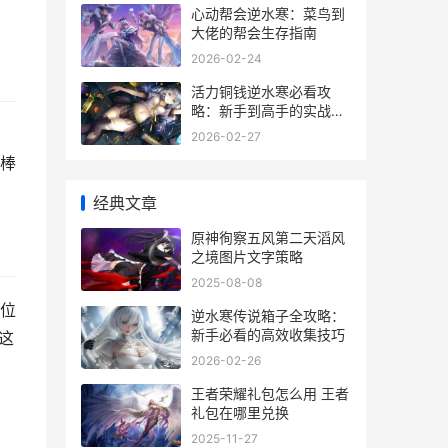
心动帮会逆水寒：菜鸟到
大佬的帮会生存指南
2026-02-24
活力铜钱逆水寒必看攻
略：新手到高手的实战心
得
，
2026-02-27
棒
经典文章
原神徇察五风第二天滔风
之境图片文字策略
2025-08-08
位
逆水寒传说箱子全攻略：
新手必看的高效收集技巧
这
2026-02-26
王者荣耀礼包怎么用 王者
礼包在哪里兑换
2025-11-27