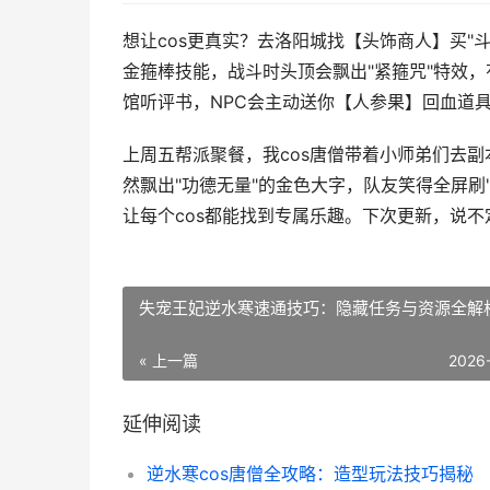
想让cos更真实？去洛阳城找【头饰商人】买"
金箍棒技能，战斗时头顶会飘出"紧箍咒"特效，
馆听评书，NPC会主动送你【人参果】回血道
上周五帮派聚餐，我cos唐僧带着小师弟们去副
然飘出"功德无量"的金色大字，队友笑得全屏刷
让每个cos都能找到专属乐趣。下次更新，说不
失宠王妃逆水寒速通技巧：隐藏任务与资源全解
« 上一篇
2026
延伸阅读
逆水寒cos唐僧全攻略：造型玩法技巧揭秘