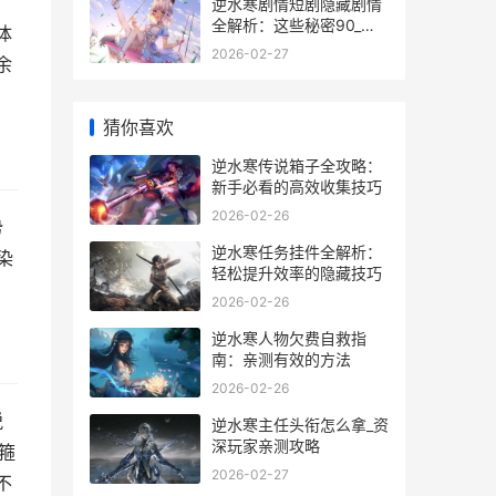
逆水寒剧情短剧隐藏剧情
全解析：这些秘密90_的
体
玩家不知道_
2026-02-27
余
猜你喜欢
逆水寒传说箱子全攻略：
新手必看的高效收集技巧
2026-02-26
势
逆水寒任务挂件全解析：
染
轻松提升效率的隐藏技巧
2026-02-26
逆水寒人物欠费自救指
南：亲测有效的方法
2026-02-26
脱
逆水寒主任头衔怎么拿_资
深玩家亲测攻略
箍
2026-02-27
不