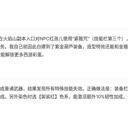
在火焰山副本入口对NPC红孩儿使用"紧箍咒"（技能栏第三个）
务。我自己就因此白嫖到了紫金葫芦装备，造型特效还能和金箍
定能解锁更多西游彩蛋。
成普通武器，结果发现所有特殊技能失效。正确做法是：装备栏
成。另外染色时选【袈裟红】色系，能激活额外10%韧性加成，