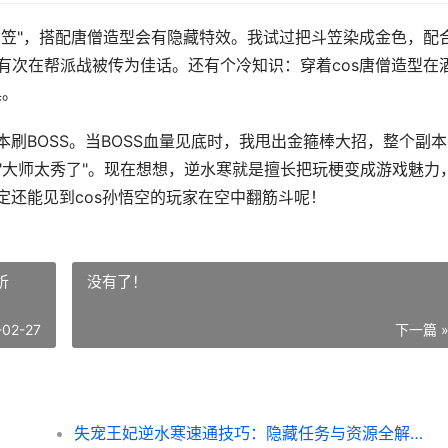
斗笠"，搭配唐僧造型会有隐藏特效。我试过把斗笠染成金色，配
有次在帮派战被传为佳话。还有个冷知识：穿着cos唐僧造型在
具。
本刷BOSS。当BOSS血量见底时，我甩出金箍棒大招，整个副
"大师太秀了"。现在想想，逆水寒就是擅长把玩梗变成游戏魅力
定还能见到cos孙悟空的玩家在空中翻筋斗呢！
析
没有了！
-02-27
下一篇 
失宠王妃逆水寒速通技巧：隐藏任务与资源全解析