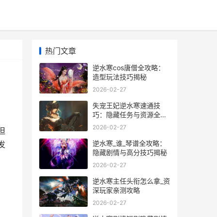
热门文章
逆水寒cos唐僧全攻略：
造型玩法技巧揭秘
2026-02-27
失宠王妃逆水寒速通技
巧：隐藏任务与资源全解
析
2026-02-27
但
逆水寒_谁_琴谱全攻略：
发
隐藏剧情与高分技巧揭秘
2026-02-27
逆水寒主任头衔怎么拿_资
深玩家亲测攻略
2026-02-27