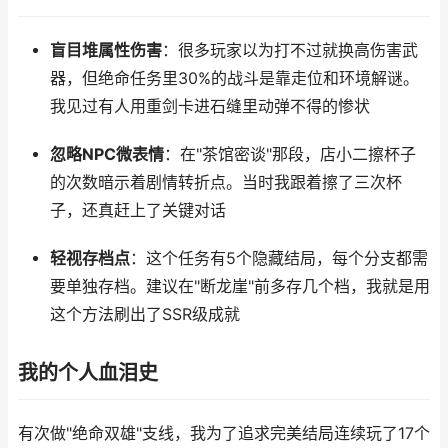
盲目堆属性伤害
：很多玩家以为打不过就换高伤害武
器，但绝命任务里30%的战斗是靠走位和环境解谜。
我见过有人用重剑卡进石缝里动弹不得的惨状
忽略NPC微表情
：在"茶馆密谈"那段，店小二擦杯子
的次数暗示着剧情转折点。当时我跟着擦了三次杯
子，还真赶上了关键对话
轻视存档点
：这个任务有5个隐藏结局，每个分支都需
要单独存档。建议在"断龙崖"前多存几个档，我就是用
这个方法刷出了SSR级成就
我的个人血泪史
有次做"绝命双雄"支线，我为了追求完美结局连续玩了17个