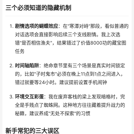
三个必须知道的隐藏机制
剧情选项的蝴蝶效应
：在"寒潭对峙"那段，看似普通的
对话选项会直接影响后续三个支线剧情。我上次选
错"是否相信渔夫"，结果错过了价值8000功的藏宝图
任务
时间轴陷阱
：绝命章节里有三个场景是真实时间锁定
的，比如"子时鬼市"必须在晚上11点到1点之间进入，
错过就要等24小时。建议提前设置手机闹钟
环境交互彩蛋
：我在废弃客栈的梁上发现暗格时，完
全是手贱点了蜘蛛网。这种地方往往藏着提升战力的
秘籍，建议养成"无处不探索"的习惯
新手常犯的三大误区