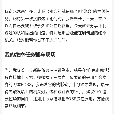
玩逆水寒两年多，让我最难忘的就是那个叫"绝命"的主线任
务。记得第一次接触这个剧情时，我整整卡了三天，差点
以为自己要被系统永久锁死在迷宫里。今天就来分享下我
踩过的坑和悟出的门道，特别是那些
隐藏在剧情里的绝命
机关
，绝对能帮你省下不少肝时间。
我的绝命任务翻车现场
当时我穿着一身新装备兴冲冲进副本，结果在"血色走廊"那
段直接撞上大招，整整掉了三层血。最要命的是那个会隐
身的刀客BOSS，我追着它的残影砍了十分钟才发现，原来
得先触发墙上的机关灯。这种设计真的绝了，建议带个擅
长控场的同伴，比如用冰系技能把BOSS冻在原地，方便观
察环境细节。