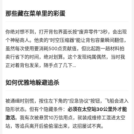
那些藏在菜单里的彩蛋
你绝对想不到，打开背包界面长按"废弃零件"3秒，会出现
个神秘商人。他卖的"时空压缩器"能让背包容量瞬间翻倍，
虽然每次使用要消耗500点贡献值，但比起跑一趟材料拍
卖行省下的时间，绝对划算。这个发现纯属偶然，当时我
正对着背包发呆，随手点了几下...
如何优雅地躲避追杀
被通缉时别慌，按住左下角的"应急协议"按钮，飞船会进入
隐形状态。但有个隐藏条件：
必须在太空站30公里外才能
激活
。我有次被悬赏10万信用点，就装成维修工混进太空
站，等追兵离开后偷偷溜出来，这招屡试不爽。