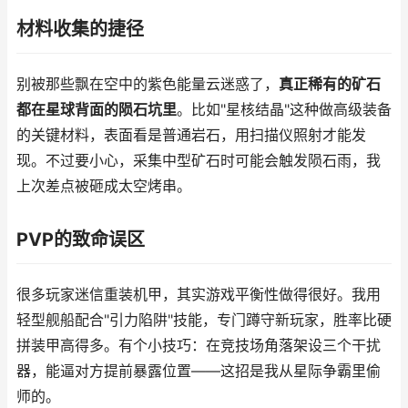
材料收集的捷径
别被那些飘在空中的紫色能量云迷惑了，
真正稀有的矿石
都在星球背面的陨石坑里
。比如"星核结晶"这种做高级装备
的关键材料，表面看是普通岩石，用扫描仪照射才能发
现。不过要小心，采集中型矿石时可能会触发陨石雨，我
上次差点被砸成太空烤串。
PVP的致命误区
很多玩家迷信重装机甲，其实游戏平衡性做得很好。我用
轻型舰船配合"引力陷阱"技能，专门蹲守新玩家，胜率比硬
拼装甲高得多。有个小技巧：在竞技场角落架设三个干扰
器，能逼对方提前暴露位置——这招是我从星际争霸里偷
师的。