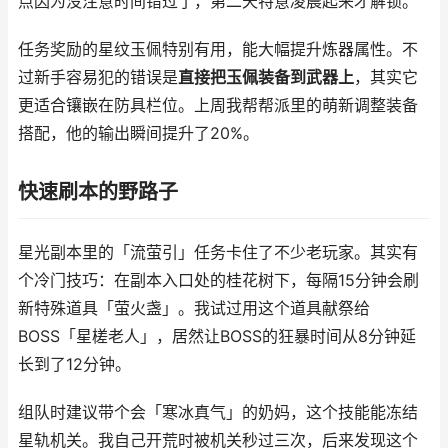
点因为没注意时间错过了，第二天特意凌晨起来才解锁。
任务奖励的星纹玉佩特别有用，能大幅提升炼器属性。不
过新手容易犯的错误是
直接把玉佩装备到武器上
，其实它
更适合镶嵌在防具栏位。上周我帮帮派里的萌新调整装备
搭配，他的输出瞬间提升了20%。
快速刷本的野路子
星光副本里的「流萤引」任务卡住了不少老玩家。其实有
个冷门技巧：在副本入口处的桂花树下，每隔15分钟会刷
新特殊道具「萤火盏」。我试过用这个道具献祭给
BOSS「星槎老人」，居然让BOSS的狂暴时间从8分钟延
长到了12分钟。
组队时建议带个会「寒冰真气」的奶妈，这个技能能冻结
星轨机关。我自己开荒时被机关秒过三次，后来发现这个