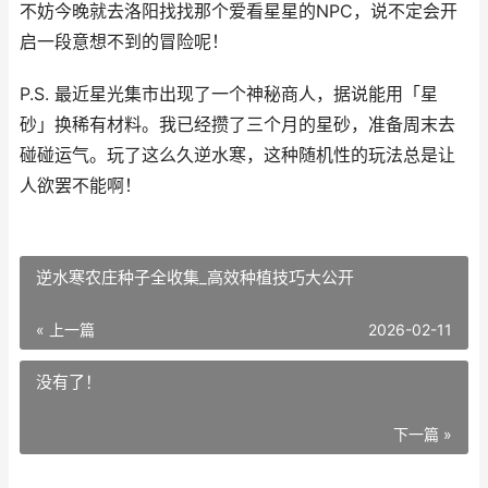
不妨今晚就去洛阳找找那个爱看星星的NPC，说不定会开
启一段意想不到的冒险呢！
P.S. 最近星光集市出现了一个神秘商人，据说能用「星
砂」换稀有材料。我已经攒了三个月的星砂，准备周末去
碰碰运气。玩了这么久逆水寒，这种随机性的玩法总是让
人欲罢不能啊！
逆水寒农庄种子全收集_高效种植技巧大公开
« 上一篇
2026-02-11
没有了！
下一篇 »