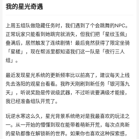
我的星光奇遇
上周五组队做隐藏任务时，我们遇到了个会跳舞的NPC。
正常玩家只能看到她跳完就消失，但我们把「星纹玉佩」
叠满后，居然触发了连续剧情！最后竟然获得了限定坐骑
「星槎」，现在帮派里都知道我们这一队是「夜行三人
组」。
最近发现星光系统的更新频率比以前高了，建议每天上线
先去洛阳的观星台看看。我昨天刚刷到新任务「银河落九
天」，听说奖励是传说级武器，不过听说要满级才能接，
我已经准备组队开荒了。
玩逆水寒这么久，星光背景系统绝对是我最喜欢的玩法之
一。从一开始的懵懂到现在能带着萌新开荒，每次点亮新
的星轨都像在解锁新的世界。如果你也喜欢这种探索感，